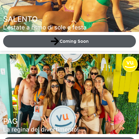
SALENTO
L'estate a ritmo di sole e festa
Coming Soon
PAG
La regina del divertimento!