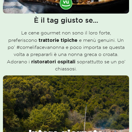
È il tag giusto se...
Le cene gourmet non sono il loro forte,
trattorie tipiche
preferiscono
e menù genuini. Un
po’ #comelifacevanonna e poco importa se questa
volta a prepararli è una nonna greca o croata.
ristoratori ospitali
Adorano i
soprattutto se un po’
chiassosi.