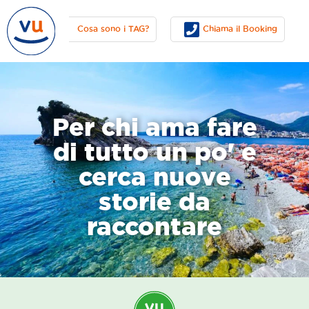
otare
Cosa sono i TAG?
Chiama il Booking
Per chi ama fare
di tutto un po' e
cerca nuove
storie da
raccontare