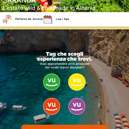
SARANDA
L’estate wild & chill made in Albania
Partenze da: Ancona
Lug | Ago