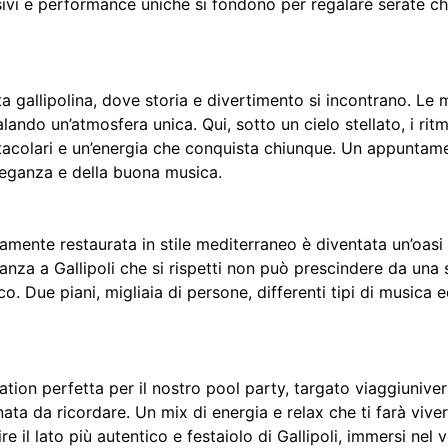
lusivi e performance uniche si fondono per regalare serate c
a gallipolina, dove storia e divertimento si incontrano. Le 
alando un’atmosfera unica. Qui, sotto un cielo stellato, i rit
tacolari e un’energia che conquista chiunque. Un appuntame
eleganza e della buona musica.
amente restaurata in stile mediterraneo è diventata un’oasi
canza a Gallipoli che si rispetti non può prescindere da una 
 Due piani, migliaia di persone, differenti tipi di musica ed 
ation perfetta per il nostro pool party, targato viaggiunivers
nata da ricordare. Un mix di energia e relax che ti farà viv
 il lato più autentico e festaiolo di Gallipoli, immersi nel 