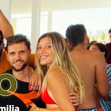
O
milia