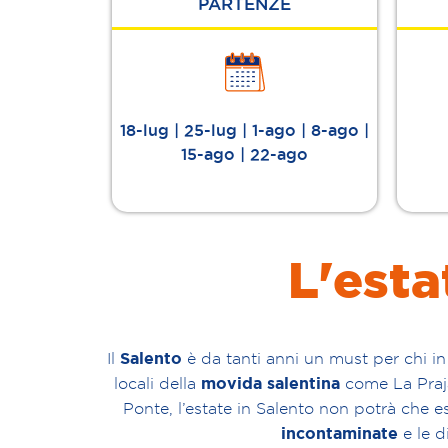
PARTENZE
18-lug | 25-lug | 1-ago | 8-ago |
15-ago | 22-ago
L'esta
Salento
Il
è da tanti anni un must per chi i
movida salentina
locali della
come La Praja,
Ponte, l’estate in Salento non potrà che e
incontaminate
e le d