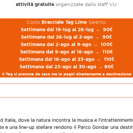
attività gratuite
organizzate dallo staff VU.
Bracciale Tag Lime
Costo
Salento:
Settimana dal 19-lug al 26-lug → 90€
Settimana dal 26-lug al 2-ago → 90€
Settimana dal 2-ago al 9-ago → 100€
Settimana dal 9-ago al 16-ago → 110€
Settimana dal 16-ago al 23-ago → 110€
Settimana dal 23-ago al 30-ago → 90€
Il Tag si prenota da casa ma lo paghi direttamente a destinazione
 Italia, dove la natura incontra la musica e l’intrattenimento
nte e una line-up stellare rendono il Parco Gondar una destin