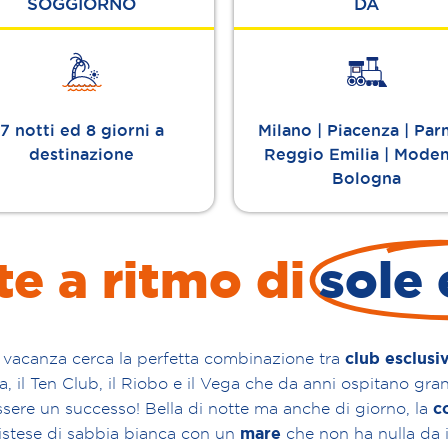
SOGGIORNO
DA
7 notti ed 8 giorni a
Milano | Piacenza | Par
destinazione
Reggio Emilia | Moden
Bologna
te a ritmo di
sole 
club esclusiv
n vacanza cerca la perfetta combinazione tra
 il Ten Club, il Riobo e il Vega che da anni ospitano grand
c
ssere un successo! Bella di notte ma anche di giorno, la
mare
istese di sabbia bianca con un
che non ha nulla da i