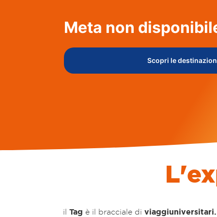
Meta non disponibil
Scopri le destinazio
L'e
Tag
viaggiuniversitari.
il
è il bracciale di