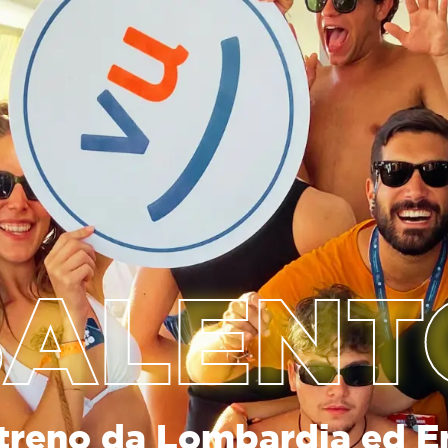
SALENT
treno da Lombardia ed E