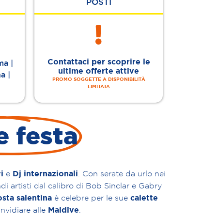
POSTI
Contattaci per scoprire le
ma |
ultime offerte attive
a |
PROMO SOGGETTE A DISPONIBILITÀ
LIMITATA
e festa
i
Dj internazionali
e
. Con serate da urlo nei
i artisti dal calibro di Bob Sinclar e Gabry
osta salentina
calette
è celebre per le sue
Maldive
nvidiare alle
.