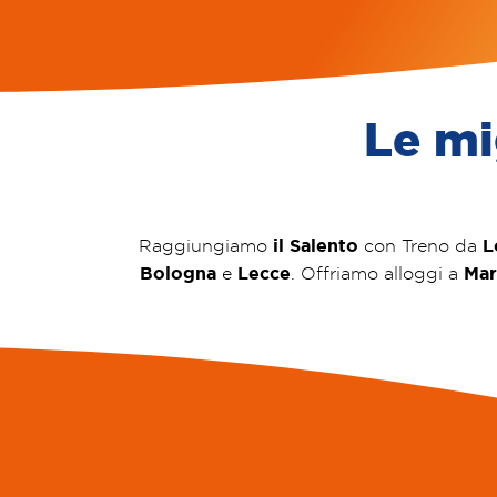
Le mi
il Salento
L
Raggiungiamo
con Treno da
Bologna
Lecce
Mar
e
. Offriamo alloggi a