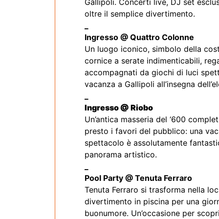
Gallipoli. Concerti live, DJ set esc
oltre il semplice divertimento.
_
Ingresso @ Quattro Colonne
Un luogo iconico, simbolo della cost
cornice a serate indimenticabili, reg
accompagnati da giochi di luci spet
vacanza a Gallipoli all’insegna dell’
_
Ingresso @ Riobo
Un’antica masseria del ‘600 complet
presto i favori del pubblico: una va
spettacolo è assolutamente fantastico.
panorama artistico.
_
Pool Party @ Tenuta Ferraro
Tenuta Ferraro si trasforma nella loc
divertimento in piscina per una gior
buonumore. Un’occasione per scoprire