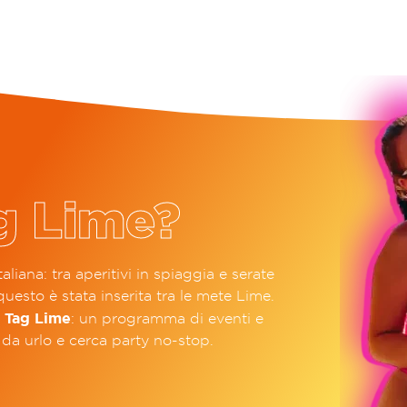
g Lime?
aliana: tra aperitivi in spiaggia e serate
questo è stata inserita tra le mete Lime.
Tag Lime
o
: un programma di eventi e
 da urlo e cerca party no-stop.