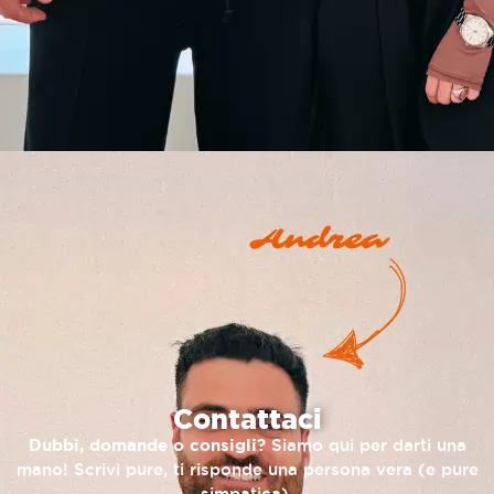
Contattaci
Dubbi, domande o consigli?
Siamo qui per darti una
mano! Scrivi pure, ti risponde una persona vera (e pure
simpatica).