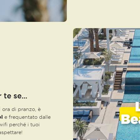
 te se...
d ora di pranzo, è
l
e frequentato dalle
ifi perché i tuoi
spettare!