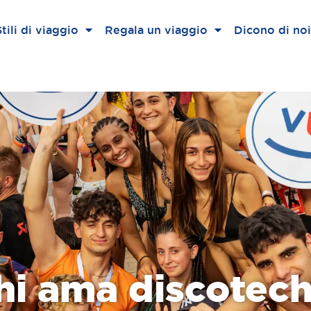
Stili di viaggio
Regala un viaggio
Dicono di noi
hi ama discotec