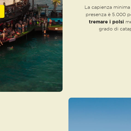
La capienza minima
presenza è 5.000 po
tremare i polsi
men
grado di catap