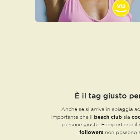
È il tag giusto per
Anche se si arriva in spiaggia a
beach club
coo
importante che il
sia
persone giuste. È importante il w
followers
non possono a