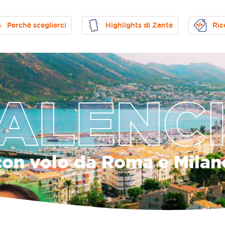
Perchè sceglierci
Highlights di Zante
Ric
ALENC
con volo da Roma e Milan