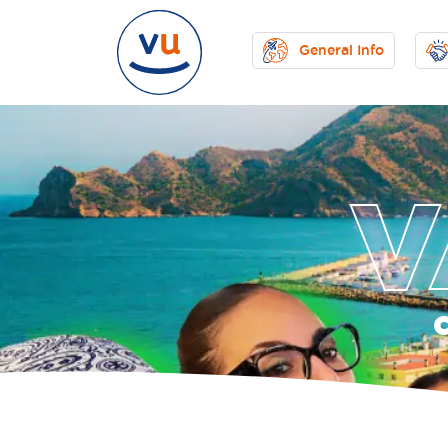
General Info
V