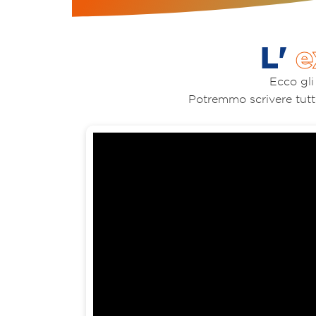
L'
e
Ecco gl
Potremmo scrivere tutte