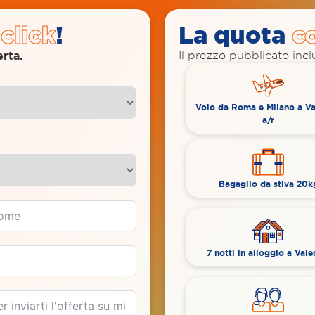
 click
!
La quota
c
erta.
Il prezzo pubblicato includ
Volo da Roma e Milano a Va
a/r
Bagaglio da stiva 20k
7 notti in alloggio a Vale