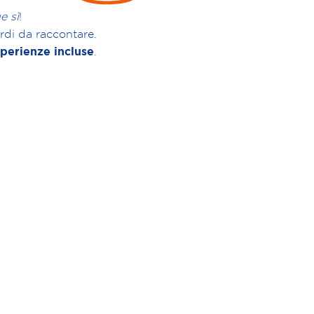
e sì
!
ordi da raccontare.
perienze incluse
.
.