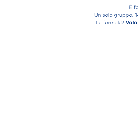
È f
1
Un solo gruppo,
Volo
La formula?