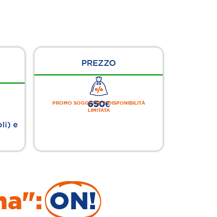
PREZZO
650€
PROMO SOGGETTE A DISPONIBILITÀ
LIMITATA
li) e
na":
ON!