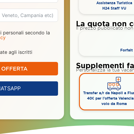
Assistenza Turistica
H24 Staff VU
La quota non 
Il prezzo pubblicato non i
i personali secondo la
icy
Forfait
te agli iscritti
Supplementi fa
A OFFERTA
Personalizza la tua vacan
HATSAPP
Transfer a/r da Napoli a Fi
40€ per l'offerta Valenci
volo da Roma