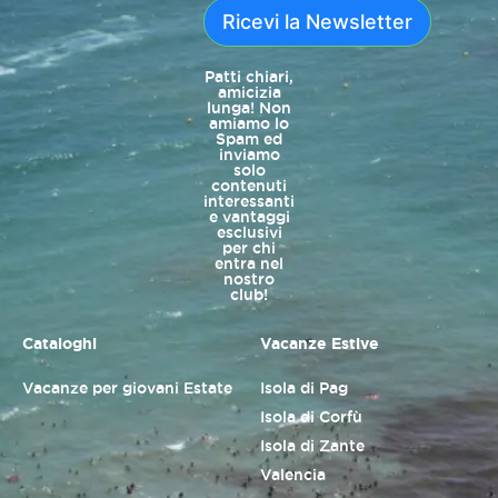
Ricevi la Newsletter
Patti chiari,
amicizia
lunga! Non
amiamo lo
Spam ed
inviamo
solo
contenuti
interessanti
e vantaggi
esclusivi
per chi
entra nel
nostro
club!
Cataloghi
Vacanze Estive
Vacanze per giovani Estate
Isola di Pag
Isola di Corfù
Isola di Zante
Valencia