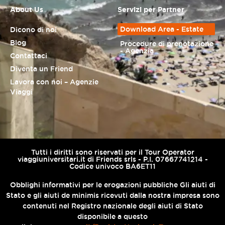
About Us
Servizi per Partner
Download Area - Estate
Dicono di noi
Blog
Procedure di prenotazione
- Agenzia
Contattaci
Diventa un Friend
Lavora con noi – Agenzie
Viaggi
Tutti i diritti sono riservati per il Tour Operator
viaggiuniversitari.it di Friends srls - P.I. 07667741214 -
Codice univoco BA6ET11
Obblighi informativi per le erogazioni pubbliche Gli aiuti di
Stato e gli aiuti de minimis ricevuti dalla nostra impresa sono
contenuti nel Registro nazionale degli aiuti di Stato
disponibile a questo