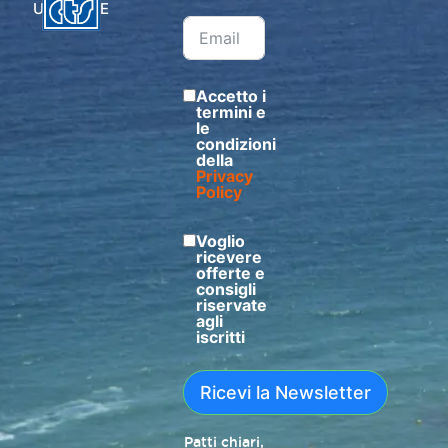
UFFICIALE
Accetto i
termini e
le
condizioni
della
Privacy
Policy
Voglio
ricevere
offerte e
consigli
riservate
agli
iscritti
Ricevi la Newsletter
Patti chiari,