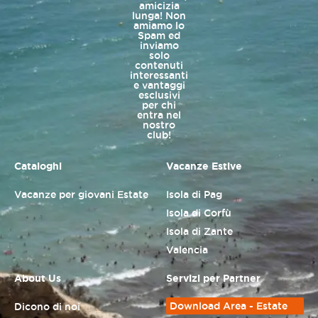
amicizia
lunga! Non
amiamo lo
Spam ed
inviamo
solo
contenuti
interessanti
e vantaggi
esclusivi
per chi
entra nel
nostro
club!
Cataloghi
Vacanze Estive
Vacanze per giovani Estate
Isola di Pag
Isola di Corfù
Isola di Zante
Valencia
About Us
Servizi per Partner
Download Area - Estate
Dicono di noi