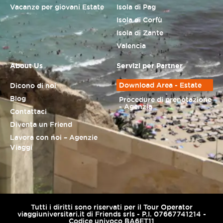
Vacanze per giovani Estate
Isola di Pag
Isola di Corfù
Isola di Zante
Valencia
About Us
Servizi per Partner
Download Area - Estate
Dicono di noi
Blog
Procedure di prenotazione
- Agenzia
Contattaci
Diventa un Friend
Lavora con noi – Agenzie
Viaggi
Tutti i diritti sono riservati per il Tour Operator
viaggiuniversitari.it di Friends srls - P.I. 07667741214 -
Codice univoco BA6ET11