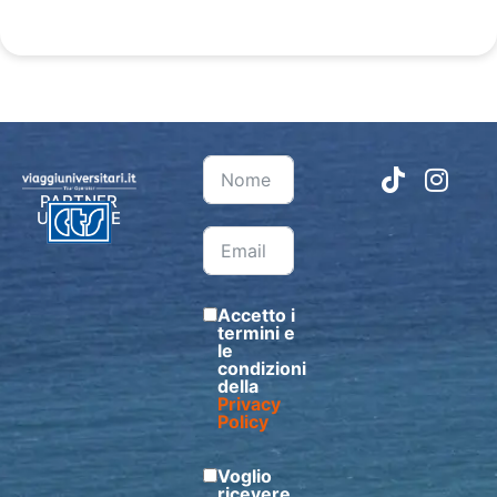
PARTNER
UFFICIALE
Accetto i
termini e
le
condizioni
della
Privacy
Policy
Voglio
ricevere