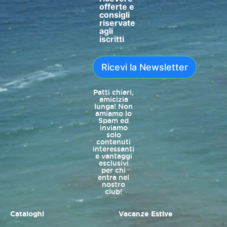
offerte e
consigli
riservate
agli
iscritti
Ricevi la Newsletter
Patti chiari,
amicizia
lunga! Non
amiamo lo
Spam ed
inviamo
solo
contenuti
interessanti
e vantaggi
esclusivi
per chi
entra nel
nostro
club!
Cataloghi
Vacanze Estive