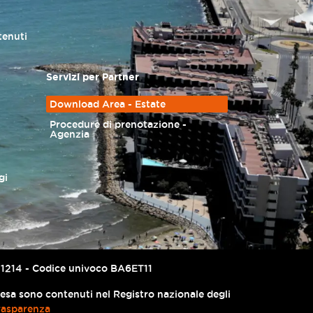
tenuti
Servizi per Partner
Download Area - Estate
Procedure di prenotazione -
Agenzia
gi
67741214 - Codice univoco BA6ET11
presa sono contenuti nel Registro nazionale degli
rasparenza