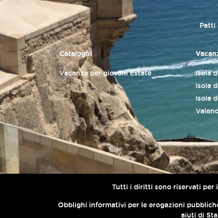
Patti
Cataloghi
Vacanz
Vacanze per giovani Estate
Isola 
Isola d
Isola 
Valenc
Tutti i diritti sono riservati p
Obblighi informativi per le erogazioni pubbliche
aiuti di St