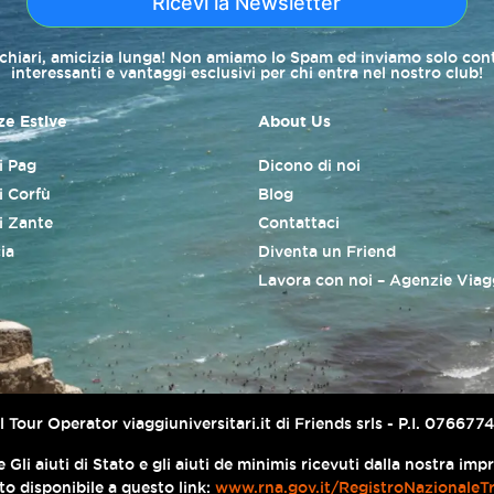
Ricevi la Newsletter
 chiari, amicizia lunga! Non amiamo lo Spam ed inviamo solo con
interessanti e vantaggi esclusivi per chi entra nel nostro club!
e Estive
About Us
di Pag
Dicono di noi
i Corfù
Blog
di Zante
Contattaci
ia
Diventa un Friend
Lavora con noi – Agenzie Viag
er il Tour Operator viaggiuniversitari.it di Friends srls - P.I. 076
 Gli aiuti di Stato e gli aiuti de minimis ricevuti dalla nostra im
ato disponibile a questo link:
www.rna.gov.it/RegistroNazionaleT