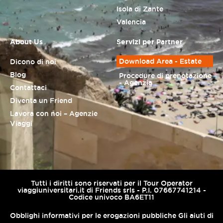
Isola di Zante
Valencia
About Us
Servizi per Partner
Download Area - Estate
Dicono di noi
Blog
Procedure di prenotazione
- Agenzia
Contattaci
Diventa un Friend
Lavora con noi – Agenzie
Viaggi
Tutti i diritti sono riservati per il Tour Operator
viaggiuniversitari.it di Friends srls - P.I. 07667741214 -
Codice univoco BA6ET11
Obblighi informativi per le erogazioni pubbliche Gli aiuti di