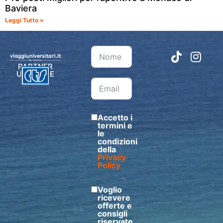
Baviera
Leggi Tutto »
PARTNER
UFFICIALE
Accetto i
termini e
le
condizioni
della
Privacy
Policy
Voglio
ricevere
offerte e
consigli
riservate