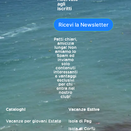
agli
iscritti
Ricevi la Newsletter
Patti chiari,
amicizia
lunga! Non
amiamo lo
Spam ed
inviamo
solo
contenuti
interessanti
e vantaggi
esclusivi
per chi
entra nel
nostro
club!
Cataloghi
Vacanze Estive
Vacanze per giovani Estate
Isola di Pag
Isola di Corfù