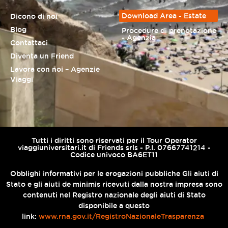
Download Area - Estate
Dicono di noi
Blog
Procedure di prenotazione
- Agenzia
Contattaci
Diventa un Friend
Lavora con noi – Agenzie
Viaggi
Tutti i diritti sono riservati per il Tour Operator
viaggiuniversitari.it di Friends srls - P.I. 07667741214 -
Codice univoco BA6ET11
Obblighi informativi per le erogazioni pubbliche Gli aiuti di
Stato e gli aiuti de minimis ricevuti dalla nostra impresa sono
contenuti nel Registro nazionale degli aiuti di Stato
disponibile a questo
link:
www.rna.gov.it/RegistroNazionaleTrasparenza