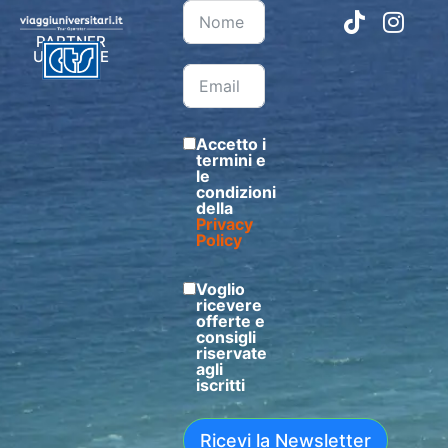
PARTNER
UFFICIALE
Accetto i
termini e
le
condizioni
della
Privacy
Policy
Voglio
ricevere
offerte e
consigli
riservate
agli
iscritti
Ricevi la Newsletter