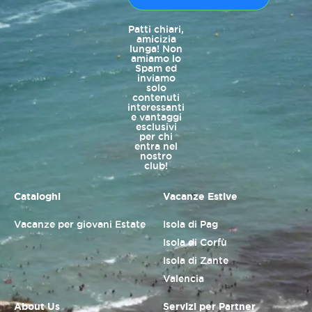
Patti chiari,
amicizia
lunga! Non
amiamo lo
Spam ed
inviamo
solo
contenuti
interessanti
e vantaggi
esclusivi
per chi
entra nel
nostro
club!
Cataloghi
Vacanze Estive
Vacanze per giovani Estate
Isola di Pag
Isola di Corfù
Isola di Zante
Valencia
About Us
Servizi per Partner