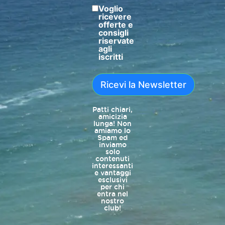
Voglio
ricevere
offerte e
consigli
riservate
agli
iscritti
Ricevi la Newsletter
Patti chiari,
amicizia
lunga! Non
amiamo lo
Spam ed
inviamo
solo
contenuti
interessanti
e vantaggi
esclusivi
per chi
entra nel
nostro
club!