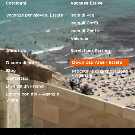
Cataloghi
Vacanze Estive
Vacanze per giovani Estate
Isola di Pag
Isola di Corfù
Isola di Zante
Valencia
About Us
Servizi per Partner
Download Area - Estate
Dicono di noi
Blog
Procedure di prenotazione
- Agenzia
Contattaci
Diventa un Friend
Lavora con noi – Agenzie
Viaggi