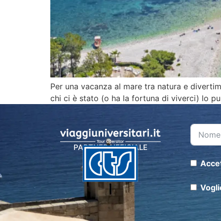
Per una vacanza al mare tra natura e divertiment
chi ci è stato (o ha la fortuna di viverci) lo 
PARTNER UFFICIALE
Accet
Vogli