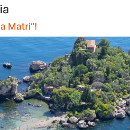
ia
a Matri”!