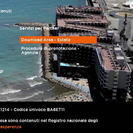
tenuti
Servizi per Partner
Download Area - Estate
Procedure di prenotazione -
Agenzia
gi
67741214 - Codice univoco BA6ET11
presa sono contenuti nel Registro nazionale degli
rasparenza