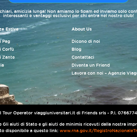
 chiari, amicizia lunga! Non amiamo lo Spam ed inviamo solo con
interessanti e vantaggi esclusivi per chi entra nel nostro club!
e Estive
About Us
di Pag
Dicono di noi
i Corfù
Blog
di Zante
Contattaci
ia
Diventa un Friend
Lavora con noi – Agenzie Viag
er il Tour Operator viaggiuniversitari.it di Friends srls - P.I. 076
 Gli aiuti di Stato e gli aiuti de minimis ricevuti dalla nostra im
ato disponibile a questo link:
www.rna.gov.it/RegistroNazionaleT