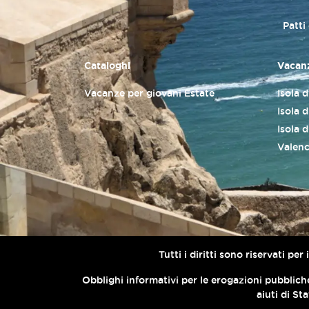
Patti
Cataloghi
Vacanz
Vacanze per giovani Estate
Isola 
Isola d
Isola 
Valenc
Tutti i diritti sono riservati p
Obblighi informativi per le erogazioni pubbliche
aiuti di St