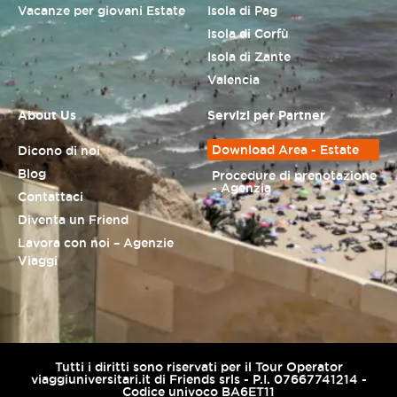
Vacanze per giovani Estate
Isola di Pag
Isola di Corfù
Isola di Zante
Valencia
About Us
Servizi per Partner
Download Area - Estate
Dicono di noi
Blog
Procedure di prenotazione
- Agenzia
Contattaci
Diventa un Friend
Lavora con noi – Agenzie
Viaggi
Tutti i diritti sono riservati per il Tour Operator
viaggiuniversitari.it di Friends srls - P.I. 07667741214 -
Codice univoco BA6ET11