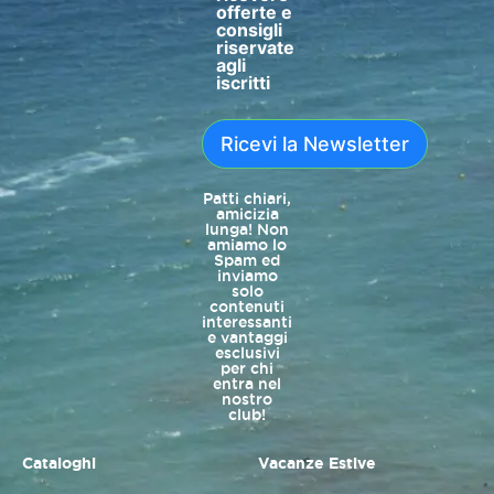
offerte e
consigli
riservate
agli
iscritti
Ricevi la Newsletter
Patti chiari,
amicizia
lunga! Non
amiamo lo
Spam ed
inviamo
solo
contenuti
interessanti
e vantaggi
esclusivi
per chi
entra nel
nostro
club!
Cataloghi
Vacanze Estive