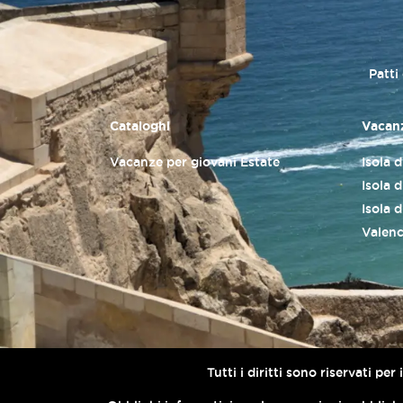
Patti
Cataloghi
Vacanz
Vacanze per giovani Estate
Isola 
Isola d
Isola 
Valenc
Tutti i diritti sono riservati p