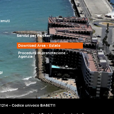
tenuti
Servizi per Partner
Download Area - Estate
Procedure di prenotazione -
Agenzia
gi
67741214 - Codice univoco BA6ET11