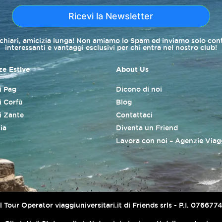
Ricevi la Newsletter
 chiari, amicizia lunga! Non amiamo lo Spam ed inviamo solo con
interessanti e vantaggi esclusivi per chi entra nel nostro club!
e Estive
About Us
di Pag
Dicono di noi
i Corfù
Blog
di Zante
Contattaci
ia
Diventa un Friend
Lavora con noi – Agenzie Viag
er il Tour Operator viaggiuniversitari.it di Friends srls - P.I. 076