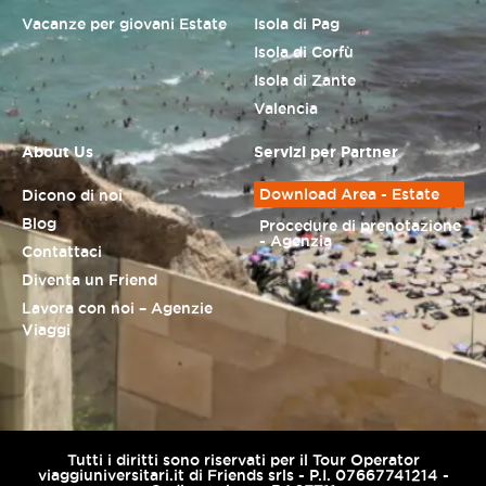
Vacanze per giovani Estate
Isola di Pag
Isola di Corfù
Isola di Zante
Valencia
About Us
Servizi per Partner
Download Area - Estate
Dicono di noi
Blog
Procedure di prenotazione
- Agenzia
Contattaci
Diventa un Friend
Lavora con noi – Agenzie
Viaggi
Tutti i diritti sono riservati per il Tour Operator
viaggiuniversitari.it di Friends srls - P.I. 07667741214 -