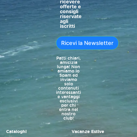
ricevere
offerte e
consigli
riservate
agli
iscritti
Ricevi la Newsletter
Patti chiari,
amicizia
lunga! Non
amiamo lo
Spam ed
inviamo
solo
contenuti
interessanti
e vantaggi
esclusivi
per chi
entra nel
nostro
club!
Cataloghi
Vacanze Estive