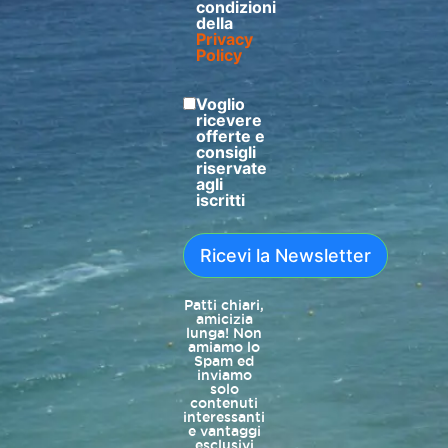
condizioni
della
Privacy
Policy
Voglio
ricevere
offerte e
consigli
riservate
agli
iscritti
Ricevi la Newsletter
Patti chiari,
amicizia
lunga! Non
amiamo lo
Spam ed
inviamo
solo
contenuti
interessanti
e vantaggi
esclusivi