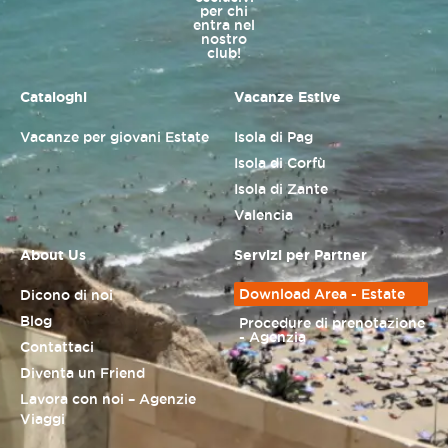
per chi
entra nel
nostro
club!
Cataloghi
Vacanze Estive
Vacanze per giovani Estate
Isola di Pag
Isola di Corfù
Isola di Zante
Valencia
About Us
Servizi per Partner
Download Area - Estate
Dicono di noi
Blog
Procedure di prenotazione
- Agenzia
Contattaci
Diventa un Friend
Lavora con noi – Agenzie
Viaggi