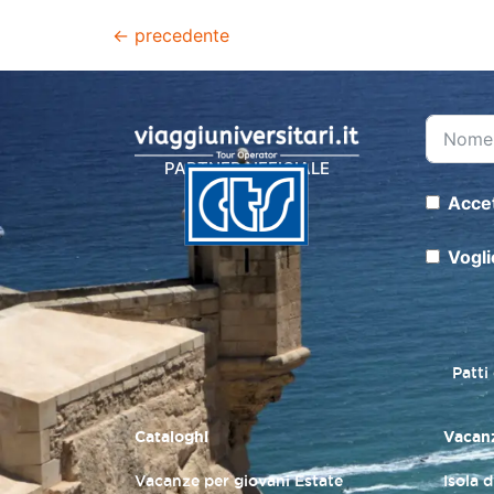
←
precedente
PARTNER UFFICIALE
Accet
Vogli
Patti
Cataloghi
Vacanz
Vacanze per giovani Estate
Isola 