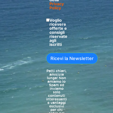
Privacy
Policy
Voglio
ricevere
offerte e
consigli
riservate
agli
iscritti
Ricevi la Newsletter
Patti chiari,
amicizia
lunga! Non
amiamo lo
Spam ed
inviamo
solo
contenuti
interessanti
e vantaggi
esclusivi
per chi