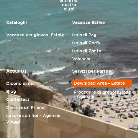
entra nel
nostro
club!
Cataloghi
Vacanze Estive
Vacanze per giovani Estate
Isola di Pag
Isola di Corfù
Isola di Zante
Valencia
About Us
Servizi per Partner
Download Area - Estate
Dicono di noi
Blog
Procedure di prenotazione
- Agenzia
Contattaci
Diventa un Friend
Lavora con noi – Agenzie
Viaggi