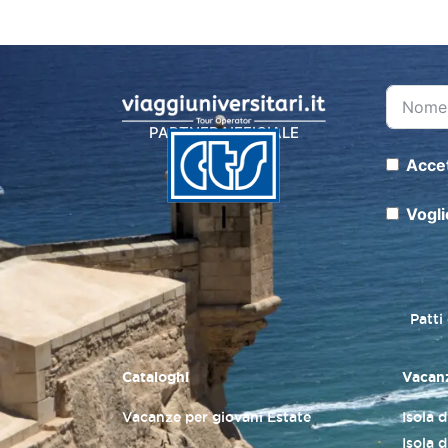
PARTNER UFFICIALE
Accet
Vogli
Patti
Cataloghi
Vacanz
Vacanze per giovani Estate
Isola 
Isola d