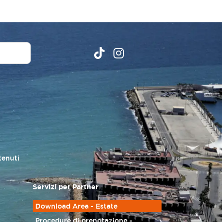
tenuti
Servizi per Partner
Download Area - Estate
Procedure di prenotazione -