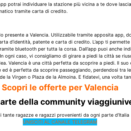
app potrai individuare la stazione più vicina a te dove lascia
tico tramite carta di credito.
o presente a Valencia. Utilizzabile tramite apposita app, do
i carta d’identità, patente e carta di credito. L’app ti permett
 tramite bluetooth per tutta la corsa. Dall’app puoi anche ind
In ogni caso, vi consigliamo di girare a piedi la città se rius
ea. Valencia è una città perfetta da scoprire a piedi. Il suo 
e ed è perfetta da scoprire passeggiando, perdendosi tra le 
e la Virgen o Plaza de la Almoina. E fidatevi, una volta tan
Scopri le offerte per Valencia
parte della community viaggiuniver
 tante ragazze e ragazzi provenienti da ogni parte d’Italia
UNISCITI AL CANALE TELEGRAM