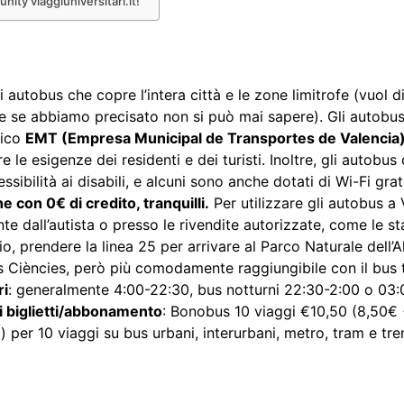
nity viaggiuniversitari.it!
i autobus che copre l’intera città e le zone limitrofe (vuol d
re se abbiamo precisato non si può mai sapere). Gli autobus
lico
EMT (Empresa Municipal de Transportes de Valencia
 le esigenze dei residenti e dei turisti.
Inoltre, gli autobus
sibilità ai disabili, e alcuni sono anche dotati di Wi-Fi gra
con 0€ di credito, tranquilli.
Per utilizzare gli autobus a 
ente dall’autista o presso le rivendite autorizzate, come le s
o, prendere la linea 25 per arrivare al Parco Naturale dell’
les Ciències, però più comodamente raggiungibile con il
bus 
ri
: generalmente 4:00-22:30, bus notturni 22:30-2:00 o 03
i biglietti/abbonamento
:
Bonobus 10 viaggi €10,50 (8,50€ +
er 10 viaggi su bus urbani, interurbani, metro, tram e treni