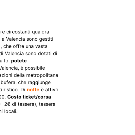
ire circostanti qualora
 a Valencia sono gestiti
)
, che offre una vasta
 di Valencia sono dotati di
tuito:
potete
Valencia, è possibile
tazioni della metropolitana
Albufera, che raggiunge
turistico
. Di
notte
è attivo
:00.
Costo ticket/corsa
 2€ di tessera), tessera
 locali.