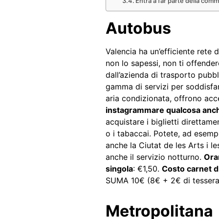
Entra a far parte della commu
Autobus
Valencia ha un’efficiente rete d
non lo sapessi, non ti offende
dall’azienda di trasporto pubb
gamma di servizi per soddisfare
aria condizionata, offrono acces
instagrammare qualcosa anche 
acquistare i biglietti direttam
o i tabaccai. Potete, ad esempi
anche la Ciutat de les Arts i 
anche il servizio notturno.
Ora
singola
: €1,50.
Costo carnet d
SUMA 10€ (8€ + 2€ di tessera) p
Metropolitana