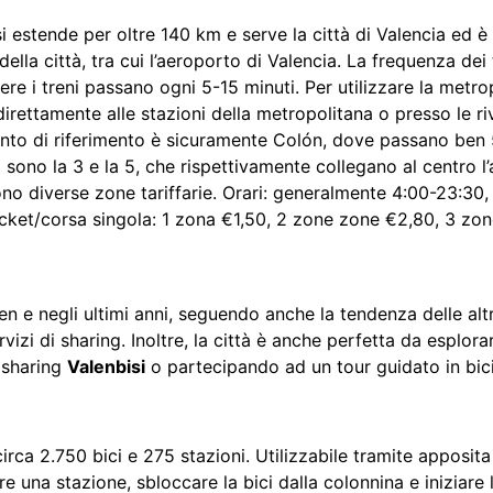
i estende per oltre 140 km e serve la città di Valencia ed 
ella città, tra cui l’aeroporto di Valencia. La frequenza dei 
enere i treni passano ogni 5-15 minuti.
Per utilizzare la metro
i direttamente alle stazioni della metropolitana o presso le r
to di riferimento è sicuramente Colón, dove passano ben 
li sono la 3 e la 5, che rispettivamente collegano al centro 
ono diverse zone tariffarie. Orari: generalmente 4:00-23:30,
icket/corsa singola: 1 zona €1,50, 2 zone zone €2,80, 3 zon
n e negli ultimi anni, seguendo anche la tendenza delle altr
izi di sharing. Inoltre, la città è anche perfetta da esplorar
e sharing
Valenbisi
o partecipando ad un tour guidato in bici
 circa 2.750 bici e 275 stazioni. Utilizzabile tramite apposi
are una stazione, sbloccare la bici dalla colonnina e iniziare