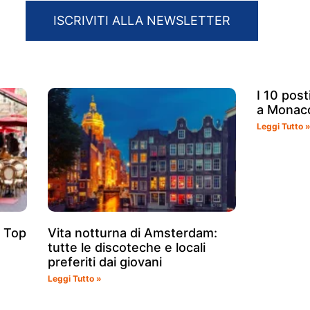
ISCRIVITI ALLA NEWSLETTER
I 10 posti
a Monaco
Leggi Tutto 
a Top
Vita notturna di Amsterdam:
tutte le discoteche e locali
preferiti dai giovani
Leggi Tutto »