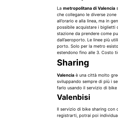
La
metropolitana di Valencia
s
che collegano le diverse zone d
all’orario e alla linea, ma in g
possibile acquistare i bigliett
stazione da prendere come pun
dall’aeroporto. Le linee più uti
porto.
Solo per la metro esist
estendono fino alle 3. Costo t
Sharing
Valencia
è una città molto gree
sviluppando sempre di più i serv
farlo usando il servizio di bik
Valenbisi
Il servizio di bike sharing con
registrarti, potrai poi individu