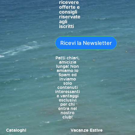
ricevere
offerte e
consigli
riservate
agli
iscritti
Ricevi la Newsletter
Patti chiari,
amicizia
lunga! Non
amiamo lo
Spam ed
inviamo
solo
contenuti
interessanti
e vantaggi
esclusivi
per chi
entra nel
nostro
club!
Cataloghi
Vacanze Estive