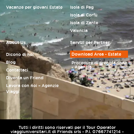
Vacanze per giovani Estate
Isola di Pag
Isola di Corfù
Isola di Zante
Valencia
About Us
Servizi per Partner
Download Area - Estate
Dicono di noi
Blog
Procedure di prenotazione
- Agenzia
Contattaci
Diventa un Friend
Lavora con noi – Agenzie
Viaggi
Tutti i diritti sono riservati per il Tour Operator
viaggiuniversitari.it di Friends srls - P.I. 07667741214 -