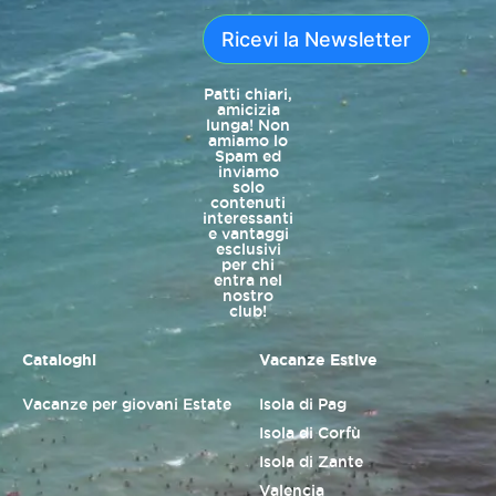
Ricevi la Newsletter
Patti chiari,
amicizia
lunga! Non
amiamo lo
Spam ed
inviamo
solo
contenuti
interessanti
e vantaggi
esclusivi
per chi
entra nel
nostro
club!
Cataloghi
Vacanze Estive
Vacanze per giovani Estate
Isola di Pag
Isola di Corfù
Isola di Zante
Valencia