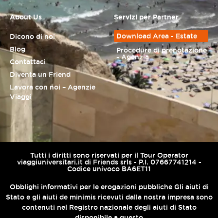
About Us
Servizi per Partner
Download Area - Estate
Dicono di noi
Blog
Procedure di prenotazione
- Agenzia
Contattaci
Diventa un Friend
Lavora con noi – Agenzie
Viaggi
Tutti i diritti sono riservati per il Tour Operator
viaggiuniversitari.it di Friends srls - P.I. 07667741214 -
Codice univoco BA6ET11
Obblighi informativi per le erogazioni pubbliche Gli aiuti di
Stato e gli aiuti de minimis ricevuti dalla nostra impresa sono
contenuti nel Registro nazionale degli aiuti di Stato
disponibile a questo