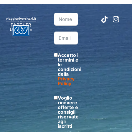
PARTNER
UFFICIALE
Accetto i
termini e
le
condizioni
della
Privacy
Policy
Voglio
ricevere
offerte e
consigli
riservate
agli
iscritti