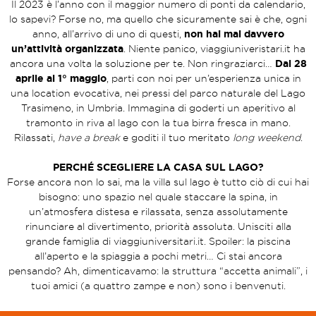
Il 2023 è l’anno con il maggior numero di ponti da calendario,
lo sapevi? Forse no, ma quello che sicuramente sai è che, ogni
anno, all’arrivo di uno di questi,
non hai mai davvero
un’attività organizzata
. Niente panico, viaggiuniveristari.it ha
ancora una volta la soluzione per te. Non ringraziarci…
Dal 28
aprile al 1° maggio
, parti con noi per un’esperienza unica in
una location evocativa, nei pressi del parco naturale del Lago
Trasimeno, in Umbria. Immagina di goderti un aperitivo al
tramonto in riva al lago con la tua birra fresca in mano.
Rilassati,
have a break
e goditi il tuo meritato
long weekend
.
PERCHÉ SCEGLIERE LA CASA SUL LAGO?
Forse ancora non lo sai, ma la villa sul lago è tutto ciò di cui hai
bisogno: uno spazio nel quale staccare la spina, in
un’atmosfera distesa e rilassata, senza assolutamente
rinunciare al divertimento, priorità assoluta. Unisciti alla
grande famiglia di viaggiuniversitari.it. Spoiler: la piscina
all’aperto e la spiaggia a pochi metri… Ci stai ancora
pensando? Ah, dimenticavamo: la struttura “accetta animali”, i
tuoi amici (a quattro zampe e non) sono i benvenuti.