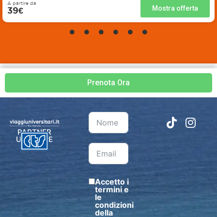
A partire da
Mostra offerta
39€
Prenota Ora
PARTNER
UFFICIALE
Accetto i
termini e
le
condizioni
della