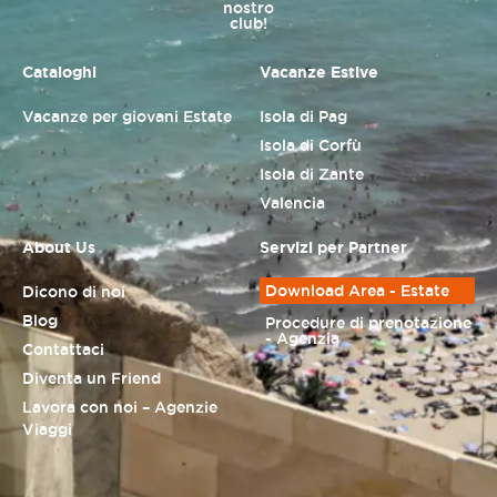
nostro
club!
Cataloghi
Vacanze Estive
Vacanze per giovani Estate
Isola di Pag
Isola di Corfù
Isola di Zante
Valencia
About Us
Servizi per Partner
Download Area - Estate
Dicono di noi
Blog
Procedure di prenotazione
- Agenzia
Contattaci
Diventa un Friend
Lavora con noi – Agenzie
Viaggi