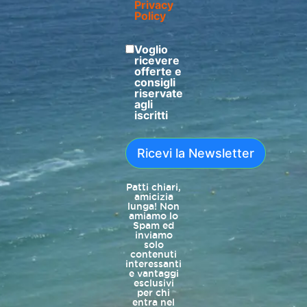
Privacy
Policy
Voglio
ricevere
offerte e
consigli
riservate
agli
iscritti
Ricevi la Newsletter
Patti chiari,
amicizia
lunga! Non
amiamo lo
Spam ed
inviamo
solo
contenuti
interessanti
e vantaggi
esclusivi
per chi
entra nel