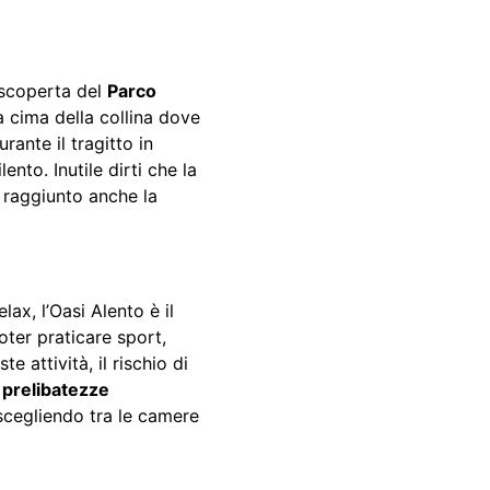
a scoperta del
Parco
a cima della collina dove
rante il tragitto in
ento. Inutile dirti che la
 raggiunto anche la
lax, l’Oasi Alento è il
oter praticare sport,
e attività, il rischio di
e
prelibatezze
 scegliendo tra le camere