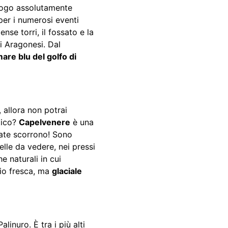
 luogo assolutamente
per i numerosi eventi
nse torri, il fossato e la
i Aragonesi. Dal
are blu del golfo di
, allora non potrai
tico?
Capelvenere
è una
cate scorrono! Sono
elle da vedere, nei pressi
e naturali in cui
rio fresca, ma
glaciale
alinuro. È tra i più alti