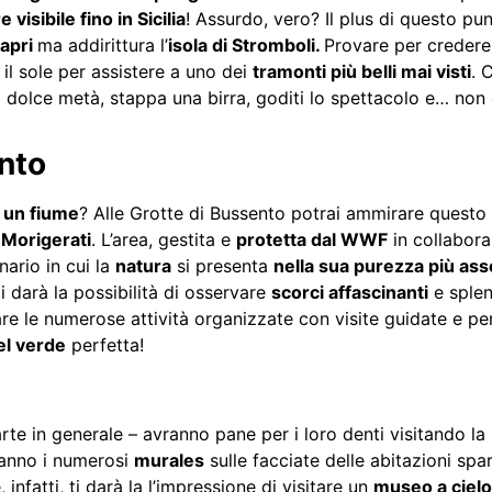
visibile fino in Sicilia
! Assurdo, vero? Il plus di questo p
apri
ma addirittura l’
isola di Stromboli.
Provare per credere!
 il sole per assistere a uno dei
tramonti più belli mai visti
. 
 dolce metà, stappa una birra, goditi lo spettacolo e… non
nto
 un fiume
? Alle Grotte di Bussento potrai ammirare questo e
i Morigerati
. L’area, gestita e
protetta dal WWF
in collabor
nario in cui la
natura
si presenta
nella sua purezza più ass
 darà la possibilità di osservare
scorci affascinanti
e sple
re le numerose attività organizzate con visite guidate e per
el verde
perfetta!
arte in generale – avranno pane per i loro denti visitando la
aranno i numerosi
murales
sulle facciate delle abitazioni spa
 infatti, ti darà la l’impressione di visitare un
museo a cielo