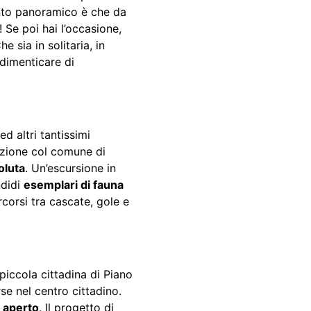
unto panoramico è che da
 Se poi hai l’occasione,
Che sia in solitaria, in
 dimenticare di
d altri tantissimi
azione col comune di
oluta
. Un’escursione in
ndidi
esemplari di fauna
corsi tra cascate, gole e
 piccola cittadina di Piano
rse nel centro cittadino.
 aperto
. Il progetto di