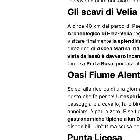
l’occasione di immortalare in 
Gli scavi di Velia
A circa 40 km dal parco di Paes
Archeologico di Elea-Velia
reg
visitare finalmente
la splendid
direzione di
Ascea Marina
, ri
vista da lassù è davvero inca
famosa
Porta Rosa
: portata a
Oasi Fiume Alen
Se sei alla ricerca di una giorn
posto che fa per te! Un’
esperi
passeggiare a cavallo, fare bird
annoiarsi è pari a zero! E se 
gastronomiche tipiche a km 0
disponibili. Un’ottima scusa p
Punta Licosa