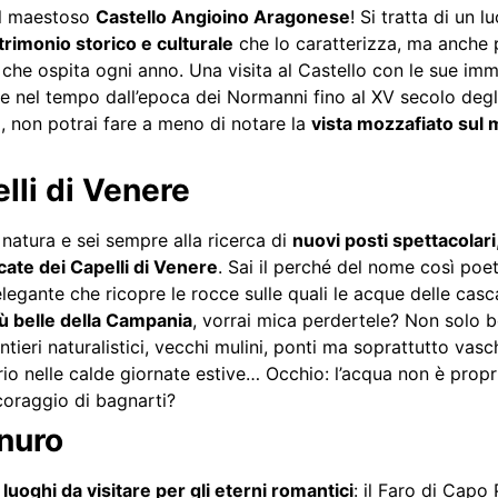
dal maestoso
Castello Angioino Aragonese
! Si tratta di un
trimonio storico e culturale
che lo caratterizza, ma anche 
o che ospita ogni anno. Una visita al Castello con le sue imme
are nel tempo dall’epoca dei Normanni fino al XV secolo degl
i, non potrai fare a meno di notare la
vista mozzafiato sul m
lli di Venere
 natura e sei sempre alla ricerca di
nuovi posti spettacolari
ate dei Capelli di Venere
. Sai il perché del nome così poe
elegante che ricopre le rocce sulle quali le acque delle cas
più belle della Campania
, vorrai mica perdertele? Non solo b
tieri naturalistici, vecchi mulini, ponti ma soprattutto vasch
rio nelle calde giornate estive… Occhio: l’acqua non è prop
 coraggio di bagnarti?
inuro
i
luoghi da visitare per gli eterni romantici
: il Faro di Capo P