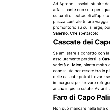
Ad Agropoli lasciati stupire 
affascinante non solo per il
pa
culturali e spettacoli all’apert
piazza centrale ti farà viaggi
promontorio su cui si erge, po
Salerno
. Che spettacolo!
Cascate dei Cape
Se ami stare a contatto con la
assolutamente perderti le
Casc
varietà di
felce
, pianta molto 
conosciute per essere
tra le 
delle cascate potrai trovare sen
immergersi per trovare refrige
anche in piena estate. Avrai il
Faro di Capo Pal
Non può mancare nella lista d