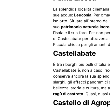
La splendida località cilentan
sue acque:
Leucosia
. Per oma
isolotto. Situata all’interno de
suo
patrimonio naturale incre
l’isola e il suo faro. Per non pe
di Castellabate per attraversa
Piccola chicca per gli amanti d
Castellabate
È tra i borghi più belli d’Itali
Castellabate è, non a caso, r
conserva ancora la sua splen
slarghi, gli affacci panoramic
bellezza, storia e cultura, ma
ragù di castrato
. Quasi, quasi
Castello di Agrop