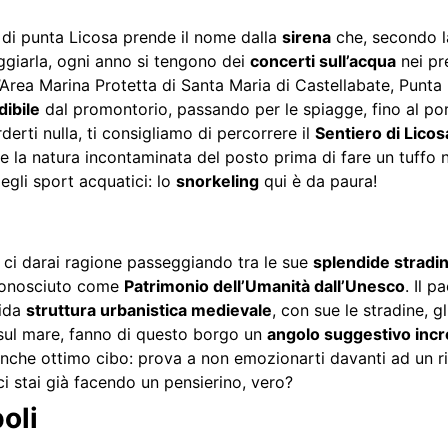
a di punta Licosa prende il nome dalla
sirena
che, secondo la
ggiarla, ogni anno si tengono dei
concerti sull’acqua
nei pr
ll’Area Marina Protetta di Santa Maria di Castellabate, Punta 
dibile
dal promontorio, passando per le spiagge, fino al p
rderti nulla, ti consigliamo di percorrere il
Sentiero di Licos
re la natura incontaminata del posto prima di fare un tuffo 
egli sport acquatici: lo
snorkeling
qui è da paura!
a e ci darai ragione passeggiando tra le sue
splendide stradi
iconosciuto come
Patrimonio dell’Umanità dall’Unesco
. Il 
dida
struttura urbanistica medievale
, con sue le stradine, gli
i sul mare, fanno di questo borgo un
angolo suggestivo incr
 anche ottimo cibo: prova a non emozionarti davanti ad un r
 ci stai già facendo un pensierino, vero?
oli