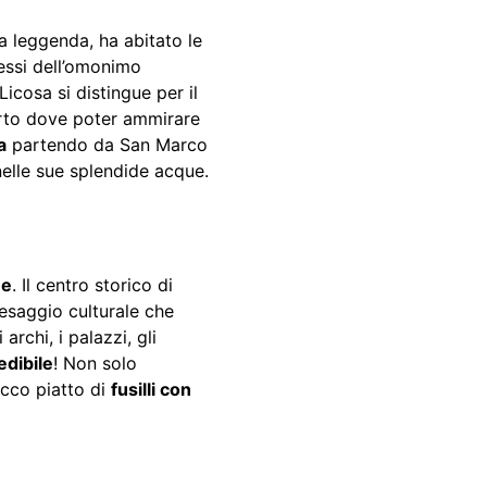
 leggenda, ha abitato le
essi dell’omonimo
Licosa si distingue per il
orto dove poter ammirare
a
partendo da San Marco
nelle sue splendide acque.
ne
. Il centro storico di
paesaggio culturale che
 archi, i palazzi, gli
edibile
! Non solo
icco piatto di
fusilli con