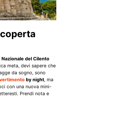
scoperta
 Nazionale del Cilento
tica meta, devi sapere che
spiagge da sogno, sono
ivertimento
by night
, ma
coci con una nuova mini-
etteresti. Prendi nota e