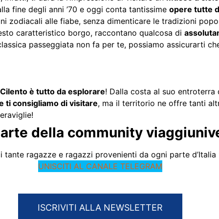
lla fine degli anni ’70 e oggi conta tantissime
opere tutte 
gni zodiacali alle fiabe, senza dimenticare le tradizioni popol
esto caratteristico borgo, raccontano qualcosa di
assoluta
classica passeggiata non fa per te, possiamo assicurarti che
l Cilento è tutto da esplorare
! Dalla costa al suo entroterr
e ti consigliamo di visitare
, ma il territorio ne offre tanti a
eraviglie!
parte della community viaggiuniver
 tante ragazze e ragazzi provenienti da ogni parte d’Italia
UNISCITI AL CANALE TELEGRAM
ISCRIVITI ALLA NEWSLETTER