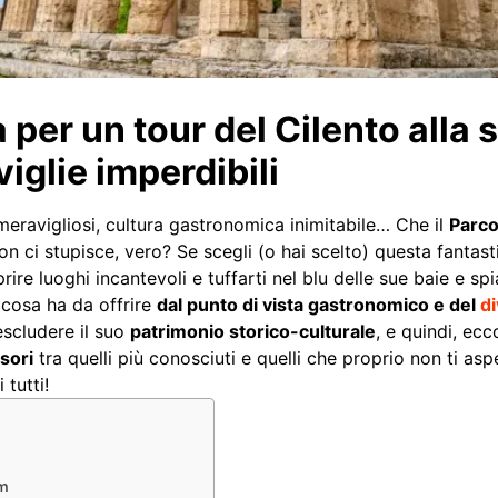
per un tour del Cilento alla 
iglie imperdibili
i meravigliosi, cultura gastronomica inimitabile… Che il
Parco
n ci stupisce, vero? Se scegli (o hai scelto) questa fantas
oprire luoghi incantevoli e tuffarti nel blu delle sue baie e 
cosa ha da offrire
dal punto di vista gastronomico e del
d
scludere il suo
patrimonio storico-culturale
, e quindi, ec
esori
tra quelli più conosciuti e quelli che proprio non ti asp
 tutti!
um