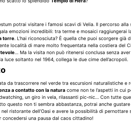
uno scatto lo splendido
Tempio di Hera
?
tum potrai visitare i famosi scavi di Velia. Il percorso all
ala emozioni incredibili: tra terme e mosaici raggiungerai l
a torre
. L’hai riconosciuta? È quella che puoi scorgere già du
dente località di mare molto frequentata nella costiera del Cil
ntevole
… Ma la visita non può ritenersi conclusa senza aver
lla luce soltanto nel 1964, collega le due cime dell’acropoli.
to
ata da trascorrere nel verde tra escursioni naturalistiche e re
enza a contatto con la natura
come non te l’aspetti in cui p
watching, un giro in vela, rilassanti pic-nic… Con tutte quest
tutto questo non ti sembra abbastanza, potrai anche gustar
nel ristorante dell’Oasi e avere la possibilità di pernottare
er concedersi una pausa dal caos cittadino!