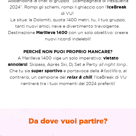
Abbandona la chat di gruppo “Scampagnata di Pasquetta
2024”. Rompi gli schemi, rompi il ghiaccio con l’
IceBreak
di VU!
La situa: le Dolomiti, quota 1400 metri, tu, il tuo gruppo,
tanti nuovi amici, neve e divertimento travolgente.
Destinazione
Marilleva 1400
con un solo obiettivo: creare
nuovi ricordi indelebili!
PERCHÉ NON PUOI PROPRIO MANCARE?
A Marilleva 1400 vige un solo imperativo:
vietato
annoiarsi
. Skipass, Après Ski, Dj Set e Party
all night long
…
Che tu sia
super sportivo
e portavoce della #
fastlife
o, al
contrario, un campione del
relax & chill
, l’IceBreak di VU
rientrerà tra i tuoi momenti del 2024 preferiti!
Da dove vuoi partire?