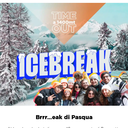
IceBreak
Time Out a 1400mt
Brrr…eak di Pasqua