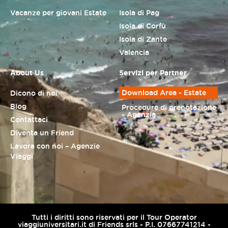
Vacanze per giovani Estate
Isola di Pag
Isola di Corfù
Isola di Zante
Valencia
About Us
Servizi per Partner
Download Area - Estate
Dicono di noi
Blog
Procedure di prenotazione
- Agenzia
Contattaci
Diventa un Friend
Lavora con noi – Agenzie
Viaggi
Tutti i diritti sono riservati per il Tour Operator
viaggiuniversitari.it di Friends srls - P.I. 07667741214 -