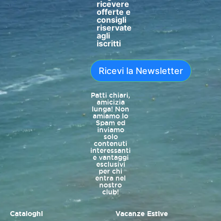
ricevere
offerte e
consigli
riservate
agli
iscritti
Ricevi la Newsletter
Patti chiari,
amicizia
lunga! Non
amiamo lo
Spam ed
inviamo
solo
contenuti
interessanti
e vantaggi
esclusivi
per chi
entra nel
nostro
club!
Cataloghi
Vacanze Estive