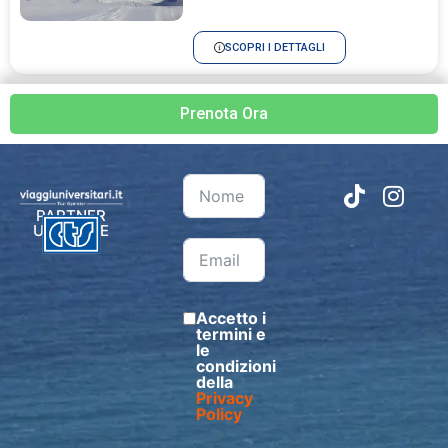
SCOPRI I DETTAGLI
Prenota Ora
PARTNER
UFFICIALE
Accetto i
termini e
le
condizioni
della
Privacy
Policy