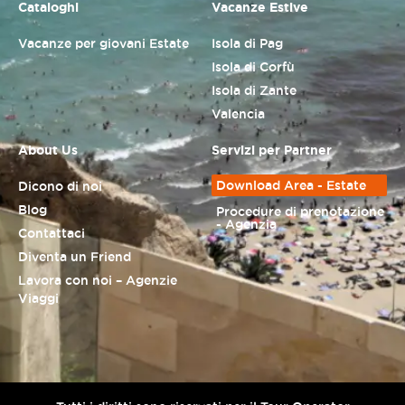
Cataloghi
Vacanze Estive
Vacanze per giovani Estate
Isola di Pag
Isola di Corfù
Isola di Zante
Valencia
About Us
Servizi per Partner
Download Area - Estate
Dicono di noi
Blog
Procedure di prenotazione
- Agenzia
Contattaci
Diventa un Friend
Lavora con noi – Agenzie
Viaggi