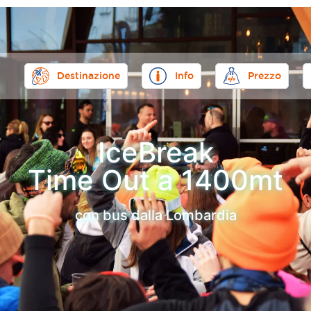
Destinazione
Info
Prezzo
IceBreak
Time Out a 1400mt
con bus dalla Lombardia