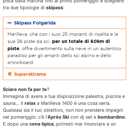
pista dalla mattina fino al primo pomeriggio e scegliere
tra due tipologie di
skipass
:
Skipass Folgarida
Marilleva, che con i suoi 25 impianti di risalita e le
per un totale di 60km di
sue 36 piste da sci,
piste
, offre divertimento sulla neve in un autentico
paradiso per gli amanti dello sci alpino e dello
snowboard.
Superskirama
Sciare non fa per te
?
Immagina di avere a tua disposizione palestra, piscina e
sauna… il
relax
a Marilleva 1400 è una cosa seria.
Qualsiasi sia il tuo obiettivo, non non prendere impegni
nel pomeriggio: c’è l’
Après Ski
con dj set e
bombardino
.
E dopo una
cena tipica
, potresti mai rinunciare a un