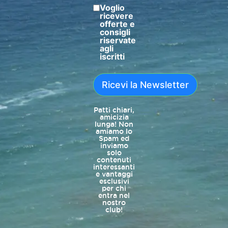
Voglio
ricevere
offerte e
consigli
riservate
agli
iscritti
Ricevi la Newsletter
Patti chiari,
amicizia
lunga! Non
amiamo lo
Spam ed
inviamo
solo
contenuti
interessanti
e vantaggi
esclusivi
per chi
entra nel
nostro
club!