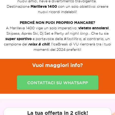
nuovi amici, neve e divertimento travolgente.
Destinazione
Marilleva 1400
con un solo obiettivo: creare
nuovi ricordi indelebili!
PERCHÉ NON PUOI PROPRIO MANCARE?
A Marilleva 1400 vige un solo imperativo:
vietato annoiarsi
.
Skipass, Après Ski, Dj Set e Party
all night long
… Che tu sia
super sportivo
e portavoce della #
fastlife
o, al contrario, un
campione del
relax & chill
, l’IceBreak di VU rientrerà tra i tuoi
momenti del 2024 preferiti!
Vuoi maggiori info?
CONTATTACI SU WHATSAPP
La tua offerta in 2 click!