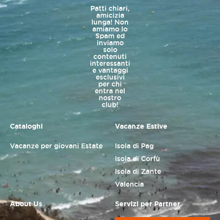
Patti chiari,
amicizia
lunga! Non
amiamo lo
Spam ed
inviamo
solo
contenuti
interessanti
e vantaggi
esclusivi
per chi
entra nel
nostro
club!
Cataloghi
Vacanze Estive
Vacanze per giovani Estate
Isola di Pag
Isola di Corfù
Isola di Zante
Valencia
About Us
Servizi per Partner