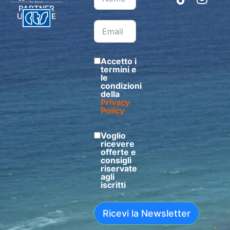
PARTNER
UFFICIALE
Accetto i
termini e
le
condizioni
della
Privacy
Policy
Voglio
ricevere
offerte e
consigli
riservate
agli
iscritti
Ricevi la Newsletter