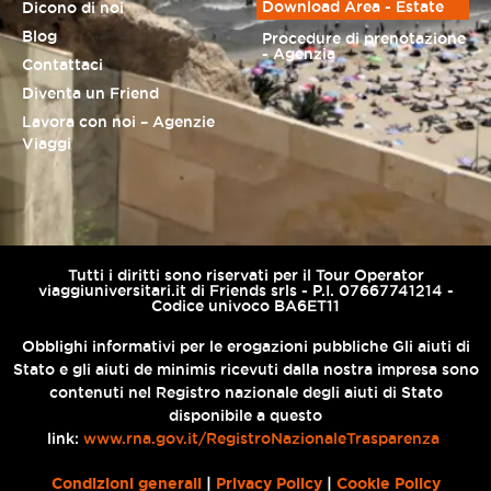
Download Area - Estate
Dicono di noi
Blog
Procedure di prenotazione
- Agenzia
Contattaci
Diventa un Friend
Lavora con noi – Agenzie
Viaggi
Tutti i diritti sono riservati per il Tour Operator
viaggiuniversitari.it di Friends srls - P.I. 07667741214 -
Codice univoco BA6ET11
Obblighi informativi per le erogazioni pubbliche Gli aiuti di
Stato e gli aiuti de minimis ricevuti dalla nostra impresa sono
contenuti nel Registro nazionale degli aiuti di Stato
disponibile a questo
link:
www.rna.gov.it/RegistroNazionaleTrasparenza
Condizioni generali
|
Privacy Policy
|
Cookie Policy