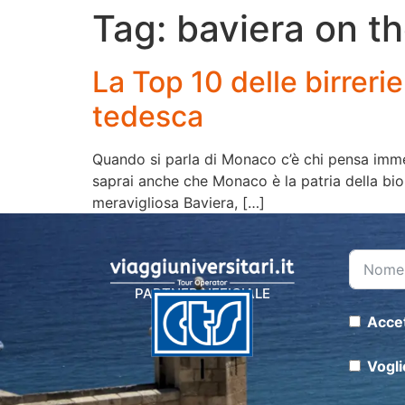
Tag:
baviera on t
La Top 10 delle birrerie
tedesca
Quando si parla di Monaco c’è chi pensa imme
saprai anche che Monaco è la patria della bio
meravigliosa Baviera, […]
PARTNER UFFICIALE
Accet
Vogli