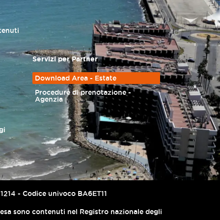
tenuti
Servizi per Partner
Download Area - Estate
Procedure di prenotazione -
Agenzia
gi
67741214 - Codice univoco BA6ET11
presa sono contenuti nel Registro nazionale degli