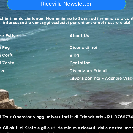
Ricevi la Newsletter
 chiari, amicizia lunga! Non amiamo lo Spam ed inviamo solo con
interessanti e vantaggi esclusivi per chi entra nel nostro club!
e Estive
About Us
di Pag
Dicono di noi
i Corfù
Blog
di Zante
Contattaci
ia
Diventa un Friend
Lavora con noi – Agenzie Viag
er il Tour Operator viaggiuniversitari.it di Friends srls - P.I. 076
 Gli aiuti di Stato e gli aiuti de minimis ricevuti dalla nostra im