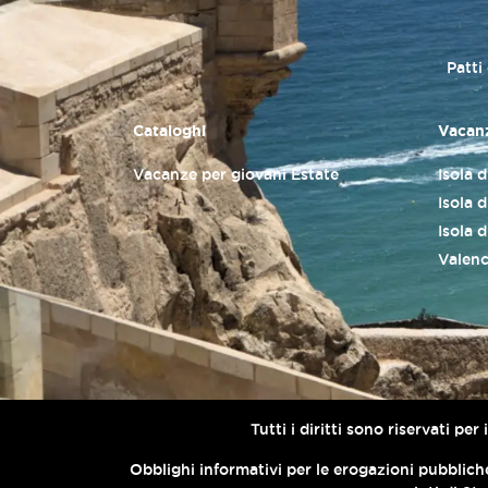
Patti
Cataloghi
Vacanz
Vacanze per giovani Estate
Isola 
Isola d
Isola 
Valenc
Tutti i diritti sono riservati p
Obblighi informativi per le erogazioni pubbliche