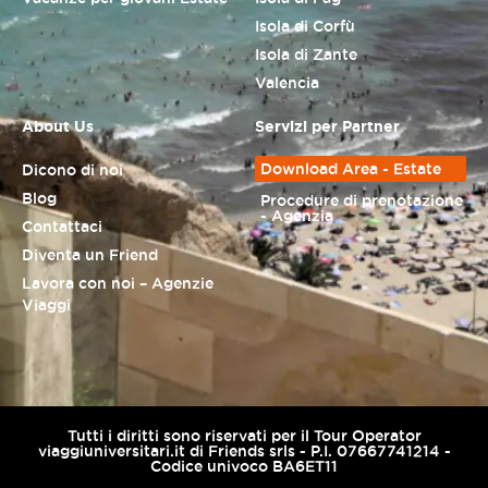
Isola di Corfù
Isola di Zante
Valencia
About Us
Servizi per Partner
Download Area - Estate
Dicono di noi
Blog
Procedure di prenotazione
- Agenzia
Contattaci
Diventa un Friend
Lavora con noi – Agenzie
Viaggi
Tutti i diritti sono riservati per il Tour Operator
viaggiuniversitari.it di Friends srls - P.I. 07667741214 -
Codice univoco BA6ET11