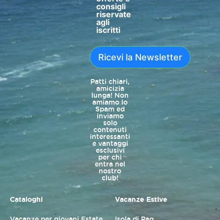
consigli
riservate
agli
iscritti
Ricevi la Newsletter
Patti chiari,
amicizia
lunga! Non
amiamo lo
Spam ed
inviamo
solo
contenuti
interessanti
e vantaggi
esclusivi
per chi
entra nel
nostro
club!
Cataloghi
Vacanze Estive
Vacanze per giovani Estate
Isola di Pag