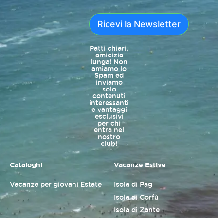
Ricevi la Newsletter
Patti chiari,
amicizia
lunga! Non
amiamo lo
Spam ed
inviamo
solo
contenuti
interessanti
e vantaggi
esclusivi
per chi
entra nel
nostro
club!
Cataloghi
Vacanze Estive
Vacanze per giovani Estate
Isola di Pag
Isola di Corfù
Isola di Zante