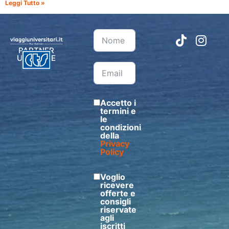
Leggi Tutto »
PARTNER
UFFICIALE
Accetto i
termini e
le
condizioni
della
Privacy
Policy
Voglio
ricevere
offerte e
consigli
riservate
agli
iscritti