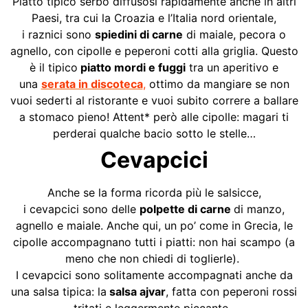
Piatto tipico serbo diffusosi rapidamente anche in altri
Paesi, tra cui la Croazia e l’Italia nord orientale,
i raznici sono
spiedini di carne
di maiale, pecora o
agnello, con cipolle e peperoni cotti alla griglia. Questo
è il tipico
piatto mordi e fuggi
tra un aperitivo e
una
serata in discoteca
,
ottimo da mangiare se non
vuoi sederti al ristorante e vuoi subito correre a ballare
a stomaco pieno! Attent* però alle cipolle: magari ti
perderai qualche bacio sotto le stelle…
Cevapcici
Anche se la forma ricorda più le salsicce,
i cevapcici sono delle
polpette di carne
di manzo,
agnello e maiale. Anche qui, un po’ come in Grecia, le
cipolle accompagnano tutti i piatti: non hai scampo (a
meno che non chiedi di toglierle).
I cevapcici sono solitamente accompagnati anche da
una salsa tipica: la
salsa
ajvar
, fatta con peperoni rossi
tritati e leggermente piccante.