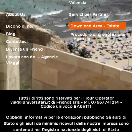
Valencia
About Us
Servizi per Partner
Download Area - Estate
Dicono di noi
Blog
Procedure di prenotazione
- Agenzia
Contattaci
Diventa un Friend
Lavora con noi – Agenzie
Viaggi
Tutti i diritti sono riservati per il Tour Operator
viaggiuniversitari.it di Friends srls - P.I. 07667741214 -
Codice univoco BA6ET11
Obblighi informativi per le erogazioni pubbliche Gli aiuti di
Stato e gli aiuti de minimis ricevuti dalla nostra impresa sono
contenuti nel Registro nazionale degli aiuti di Stato