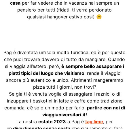
casa
per far vedere che in vacanza hai sempre un
pensiero per tutti (fidati, ti verrà perdonato
qualsiasi hangover estivo così) 😊
Pag è diventata un’isola molto turistica, ed è per questo
che puoi trovare davvero di tutto da mangiare. Quando
si viaggia all’estero, però,
è sempre bello assaporare i
piatti tipici del luogo che visitiamo
: rende il viaggio
ancora più autentico e unico. Altrimenti mangeremmo
pizza tutti i giorni, non trovi?
Se già ti è venuta voglia di assaggiare i raznici o di
inzuppare i baskotini in latte e caffè come tradizione
comanda, c’è solo un modo per farlo:
partire con noi di
viaggiuniversitari.it!
La nostra
estate 2023
a Pag è
tag lime
, per
un
divertimento senza sosta
che sicuramente ci farà