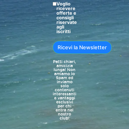
Voglio
ricevere
offerte e
consigli
riservate
agli
iscritti
Ricevi la Newsletter
Patti chiari,
amicizia
lunga! Non
amiamo lo
Spam ed
inviamo
solo
contenuti
interessanti
e vantaggi
esclusivi
per chi
entra nel
nostro
club!