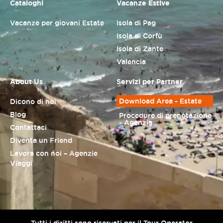
Cataloghi
Vacanze Estive
Vacanze per giovani Estate
Isola di Pag
Isola di Corfù
Isola di Zante
Valencia
About Us
Servizi per Partner
Download Area - Estate
Dicono di noi
Blog
Procedure di prenotazione
- Agenzia
Contattaci
Diventa un Friend
Lavora con noi – Agenzie
Viaggi