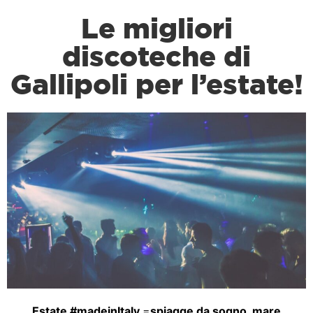
Le migliori
discoteche di
Gallipoli per l’estate!
Estate #madeinItaly
=
spiagge da sogno
,
mare