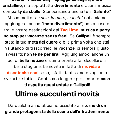
cristallino
, ma soprattutto
divertimento
e buona musica
con
party da sballo
! Stai pensando anche tu al
Salento
?
Al suo motto “
Lu sule, lu mare, lu ientu
” noi amiamo
aggiungerci anche “
tanto divertimento
!”, non a caso è
tra le nostre destinazioni dal
Tag Lime
:
musica e party
no stop per vacanze senza freni
! Se
Gallipoli
è sempre
stata la tua
meta del cuore
o è la prima volta che stai
valutando di trascorrerci le vacanze, ci sembra giusto
avvisarti:
non te ne pentirai
! Aggiungiamoci anche un
po’ di
belle notizie
e siamo pronti a far decollare la
bella stagione! Le novità in fatto di
movida e
discoteche cool
sono, infatti, tantissime e vogliamo
svelartele tutte… Continua a leggere per scoprire
cosa
ti aspetta quest’estate a Gallipoli
!
Ultime succulenti novità
Da qualche anno abbiamo assistito al
ritorno di un
grande protagonista della scena dell’intrattenimento