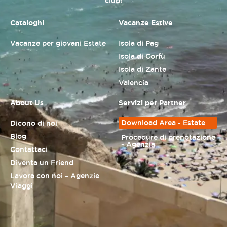
club!
Cataloghi
Vacanze Estive
Vacanze per giovani Estate
Isola di Pag
Isola di Corfù
Isola di Zante
Valencia
About Us
Servizi per Partner
Download Area - Estate
Dicono di noi
Blog
Procedure di prenotazione
- Agenzia
Contattaci
Diventa un Friend
Lavora con noi – Agenzie
Viaggi