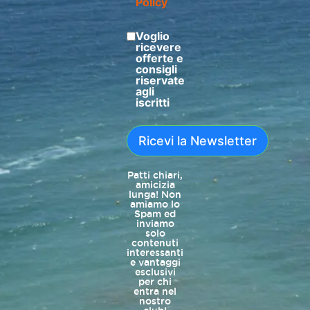
Policy
Voglio
ricevere
offerte e
consigli
riservate
agli
iscritti
Ricevi la Newsletter
Patti chiari,
amicizia
lunga! Non
amiamo lo
Spam ed
inviamo
solo
contenuti
interessanti
e vantaggi
esclusivi
per chi
entra nel
nostro