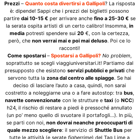
Prezzi
–
Quanto costa divertirsi a Gallipoli
? La risposta
è: dipende! Sappi che i prezzi dei biglietti possono
partire
dai 10-15 €
per arrivare anche
fino a 25-30 €
se
la serata ospita artisti di un certo calibro! Insomma,
in
media
potresti spendere sui
20
€, con la certezza,
però, che
non verrai mai e poi mai deluso
. Poi ce lo
racconti!
Come spostarsi
–
Spostarsi a Gallipoli?
No problem
,
soprattutto se scegli viaggiuniversitari.it! Partiamo dal
presupposto che esistono
servizi pubblici e privati
che
servono tutta la
zona dal centro alle spiagge
. Se hai
deciso di lasciare l’auto a casa, quindi, non sarai
costretto a noleggiarne una o a fare autostop: tra
bus
,
navette convenzionate
con le strutture e
taxi
(o
NCC
)
h24, il rischio di restare a piedi è pressoché annullato
(un po’ meno quello di svuotare il portafogli…). In più,
se parti con noi,
non dovrai neanche preoccuparti di
quale mezzo scegliere
: il servizio di
Shuttle Bus
per
tutte le attività (e serate
figherrime
) del Tag Lime a