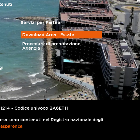
tenuti
Servizi per Partner
Download Area - Estate
Procedure di prenotazione -
Agenzia
gi
67741214 - Codice univoco BA6ET11
presa sono contenuti nel Registro nazionale degli
rasparenza