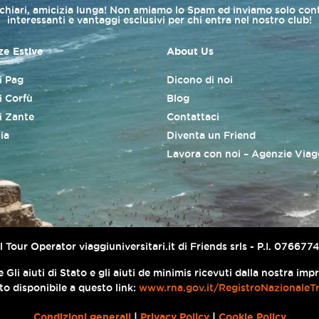
 chiari, amicizia lunga! Non amiamo lo Spam ed inviamo solo con
interessanti e vantaggi esclusivi per chi entra nel nostro club!
e Estive
About Us
di Pag
Dicono di noi
i Corfù
Blog
di Zante
Contattaci
ia
Diventa un Friend
Lavora con noi – Agenzie Viag
er il Tour Operator viaggiuniversitari.it di Friends srls - P.I. 076
 Gli aiuti di Stato e gli aiuti de minimis ricevuti dalla nostra im
ato disponibile a questo link:
www.rna.gov.it/RegistroNazionaleT
Condizioni generali
|
Privacy Policy
|
Cookie Policy