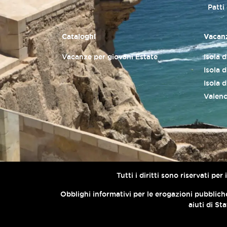
Patti
Cataloghi
Vacanz
Vacanze per giovani Estate
Isola 
Isola d
Isola 
Valenc
Tutti i diritti sono riservati p
Obblighi informativi per le erogazioni pubbliche
aiuti di St