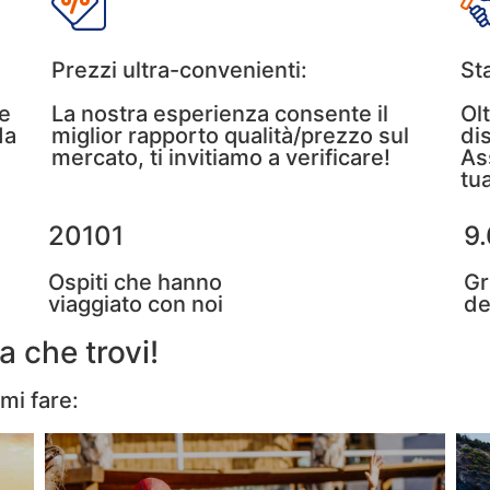
Prezzi ultra-convenienti:
Sta
 e
La nostra esperienza consente il
Ol
da
miglior rapporto qualità/prezzo sul
di
mercato, ti invitiamo a verificare!
As
tu
20101
9.
Ospiti che hanno
Gr
viaggiato con noi
de
a che trovi!
ami fare: