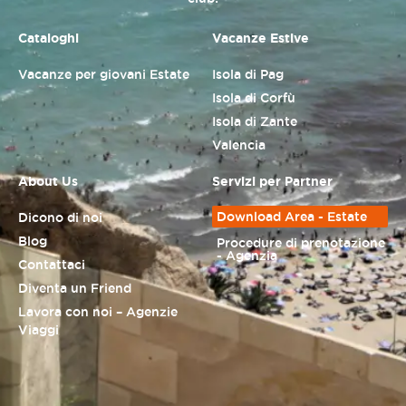
Cataloghi
Vacanze Estive
Vacanze per giovani Estate
Isola di Pag
Isola di Corfù
Isola di Zante
Valencia
About Us
Servizi per Partner
Download Area - Estate
Dicono di noi
Blog
Procedure di prenotazione
- Agenzia
Contattaci
Diventa un Friend
Lavora con noi – Agenzie
Viaggi