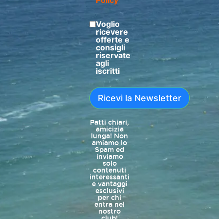
Policy
Voglio
ricevere
offerte e
consigli
riservate
agli
iscritti
Ricevi la Newsletter
Patti chiari,
amicizia
lunga! Non
amiamo lo
Spam ed
inviamo
solo
contenuti
interessanti
e vantaggi
esclusivi
per chi
entra nel
nostro
club!