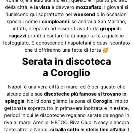
della città, e
la vista
è davvero
mozzafiato
. I giovani si
riuniscono qui soprattutto nel
weekend
o in occasioni
speciali come i
compleanni
: se andrai a San Martino,
infatti, preparati ad essere travolto da
gruppi di
ragazzi
pronti a cantare tanti auguri a te a qualche
festeggiato. E conoscendo i napoletani è quasi scontato
che ti offriranno una fetta di torta 🥳
Serata in discoteca
a Coroglio
Napoli è una vera città di mare, ed è per questo che
alcune delle sue
discoteche più famose si trovano in
spiaggia
. Noi ti consigliamo la zona di
Coroglio
, molto
gettonata soprattutto in primavera inoltrata e in estate,
periodi in cui le discoteche regalano serate da sogno in
riva al mare. Arenile, HBTOO, Riva Club, Neasy e ancora
tante altre: a Napoli
si balla sotto le stelle fino all’alba
! I