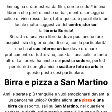
Immagina un’atmosfera da film, con te sedut* in una
libreria che però è anche un bar, mentre sorseggi un
calice di vino rosso…beh, tutto questo è possibile in un
locale molto suggestivo del
centro storico
:
la
libreria
Berisio
!
Si tratta di una vera libreria dove puoi anche fare
acquisti, sia di giorno che di sera, con la particolarità
che ha
al suo interno un bar
dove ordinare
praticamente di tutto: vino, cocktail, analcolici e tanto
altro. La libreria ha anche dei
posti a sedere,
perfetti
per riunirti con gli amici e
scattare foto da urlo
in
questo posto così particolare.
Birra e pizza a San Martino
Ami le serate più tranquille e vuoi emozionarti davanti a
un panorama unico? Ordina allora
una
pizza
e una
birra
da asporto, sali su
San Martino
, nel quartiere
Vomero, e siediti sui muretti: questo è il punto più alto