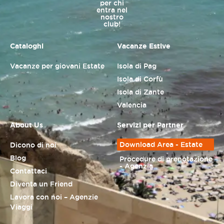
per chi
entra nel
nostro
club!
Cataloghi
Vacanze Estive
Vacanze per giovani Estate
Isola di Pag
Isola di Corfù
Isola di Zante
Valencia
About Us
Servizi per Partner
Download Area - Estate
Dicono di noi
Blog
Procedure di prenotazione
- Agenzia
Contattaci
Diventa un Friend
Lavora con noi – Agenzie
Viaggi