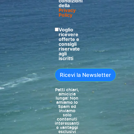
condizioni
della
Privacy
Policy
Voglio
ricevere
offerte e
consigli
riservate
agli
iscritti
Ricevi la Newsletter
Patti chiari,
amicizia
lunga! Non
amiamo lo
Spam ed
inviamo
solo
contenuti
interessanti
e vantaggi
esclusivi