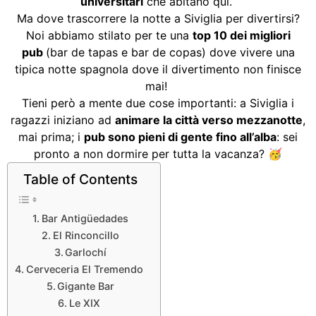
universitari
che abitano qui.
Ma dove trascorrere la notte a Siviglia per divertirsi?
Noi abbiamo stilato per te una
top 10 dei migliori
pub
(bar de tapas e bar de copas) dove vivere una
tipica notte spagnola dove il divertimento non finisce
mai!
Tieni però a mente due cose importanti: a Siviglia i
ragazzi iniziano ad
animare la città verso mezzanotte
,
mai prima; i
pub sono pieni di gente fino all’alba
: sei
pronto a non dormire per tutta la vacanza? 🥳
Table of Contents
Bar Antigüedades
El Rinconcillo
Garlochí
Cerveceria El Tremendo
Gigante Bar
Le XIX