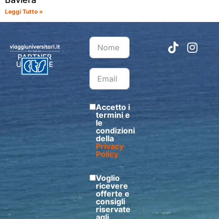
Leggi Tutto »
PARTNER
UFFICIALE
Accetto i
termini e
le
condizioni
della
Privacy
Policy
Voglio
ricevere
offerte e
consigli
riservate
agli