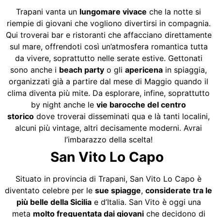
Trapani vanta un
lungomare vivace
che la notte si
riempie di giovani che vogliono divertirsi in compagnia.
Qui troverai bar e ristoranti che affacciano direttamente
sul mare, offrendoti così un’atmosfera romantica tutta
da vivere, soprattutto nelle serate estive. Gettonati
sono anche i
beach party
o gli
apericena
in spiaggia,
organizzati già a partire dal mese di Maggio quando il
clima diventa più mite. Da esplorare, infine, soprattutto
by night anche le
vie barocche del centro
storico
dove troverai disseminati qua e là tanti localini,
alcuni più vintage, altri decisamente moderni. Avrai
l’imbarazzo della scelta!
San Vito Lo Capo
Situato in provincia di Trapani, San Vito Lo Capo è
diventato celebre per le
sue spiagge
,
considerate tra le
più belle della Sicilia
e d’Italia. San Vito è oggi una
meta
molto frequentata dai giovani
che decidono di