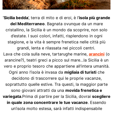
‘Sicilia
bedda
’, terra di mito e di eroi, è l’
isola più grande
del Mediterraneo
. Bagnata ovunque da un mare
cristallino, la Sicilia è un mondo da scoprire, non solo
d’estate. I suoi colori, infatti, risplendono in ogni
stagione, e la vita è sempre frenetica nelle città più
grandi, lenta e rilassata nei piccoli centri.
Lava che cola sulla neve, tartarughe marine,
arancini
(o
arancine?), teatri greci a picco sul mare…la Sicilia è un
vero e proprio tesoro che appartiene all’intera umanità.
Ogni anno l’isola è invasa da
migliaia di turisti
che
decidono di trascorrere qui le proprie vacanze,
soprattutto quelle estive. Tra questi, la maggior parte
sono giovani attratti da una
movida frenetica e
variegata
.Prima di partire per la Sicilia, dovrai
scegliere
in quale zona concentrare le tue vacanze
. Essendo
un’isola molto estesa, sarà infatti indispensabile