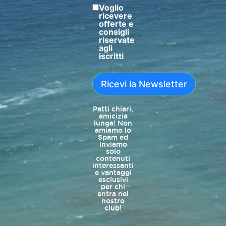
Voglio
ricevere
offerte e
consigli
riservate
agli
iscritti
Ricevi la Newsletter
Patti chiari,
amicizia
lunga! Non
amiamo lo
Spam ed
inviamo
solo
contenuti
interessanti
e vantaggi
esclusivi
per chi
entra nel
nostro
club!