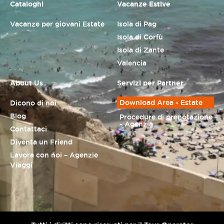
Cataloghi
Vacanze Estive
Vacanze per giovani Estate
Isola di Pag
Isola di Corfù
Isola di Zante
Valencia
About Us
Servizi per Partner
Download Area - Estate
Dicono di noi
Blog
Procedure di prenotazione
- Agenzia
Contattaci
Diventa un Friend
Lavora con noi – Agenzie
Viaggi