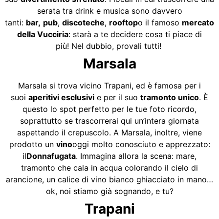
serata tra drink e musica sono davvero
tanti:
bar,
pub
,
discoteche
,
rooftop
o il famoso
mercato
della Vucciria
: starà a te decidere cosa ti piace di
più! Nel dubbio, provali tutti!
Marsala
Marsala si trova vicino Trapani, ed è famosa per i
suoi
aperitivi esclusivi
e per il suo
tramonto unico
. È
questo lo spot perfetto per le tue foto ricordo,
soprattutto se trascorrerai qui un’intera giornata
aspettando il crepuscolo. A Marsala, inoltre, viene
prodotto un
vino
oggi molto conosciuto e apprezzato:
il
Donnafugata
. Immagina allora la scena: mare,
tramonto che cala in acqua colorando il cielo di
arancione, un calice di vino bianco ghiacciato in mano…
ok, noi stiamo già sognando, e tu?
Trapani