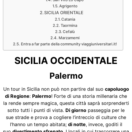
Agrigento
SICILIA ORIENTALE
Catania
Taormina
Cefalù
Marzamemi
Entra a far parte della community viaggiuniversitari.it!
SICILIA OCCIDENTALE
Palermo
Un tour in Sicilia non può non partire dal suo
capoluogo
di Regione
:
Palermo
! Forte di una storia millenaria che
la rende sempre magica, questa città saprà sorprenderti
sotto tutti i punti di vista.
Di giorno
passeggia per le
sue strade e prova a cogliere l’intreccio di culture che
l’hanno un tempo abitata;
di notte
, invece, goditi il
suo
divertimento sfrenato
. I locali in cui trascorrere una