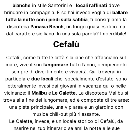
bianche
in stile Santorini e i
locali raffinati
dove
brindare in compagnia. E se hai invece voglia di
ballare
tutta la notte con i piedi sulla sabbia
, ti consigliamo la
discoteca
Panasia Beach
, un luogo quasi esotico ma
dal carattere siciliano. In una sola parola? Imperdibile!
Cefalù
Cefalù, come tutte le città siciliane che affacciano sul
mare, vive il suo
lungomare
tutto l’anno, riempiendolo
sempre di divertimento e vivacità. Qui troverai in
particolare
due locali
che, specialmente d’estate, sono
letteralmente invasi dai giovani in vacanza qui o nelle
vicinanze: il
Malibu
e
Le Calette
. La discoteca Malibu si
trova alla fine del lungomare, ed è composta di tre aree:
una pista principale, una vip area e un giardino con
musica chill-out più rilassante.
Le Calette, invece, è un locale storico di Cefalù, da
inserire nel tuo itinerario se ami la notte e le sue