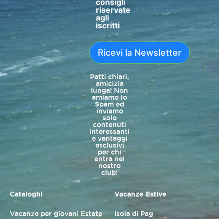
consigli
riservate
agli
iscritti
Ricevi la Newsletter
Patti chiari,
amicizia
lunga! Non
amiamo lo
Spam ed
inviamo
solo
contenuti
interessanti
e vantaggi
esclusivi
per chi
entra nel
nostro
club!
Cataloghi
Vacanze Estive
Vacanze per giovani Estate
Isola di Pag