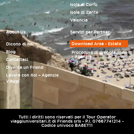
Isola di Corfù
Isola di Zante
Valencia
About Us
Servizi per Partner
Download Area - Estate
Dicono di noi
Blog
Procedure di prenotazione
- Agenzia
Contattaci
Diventa un Friend
Lavora con noi – Agenzie
Viaggi
Tutti i diritti sono riservati per il Tour Operator
viaggiuniversitari.it di Friends srls - P.I. 07667741214 -
Codice univoco BA6ET11