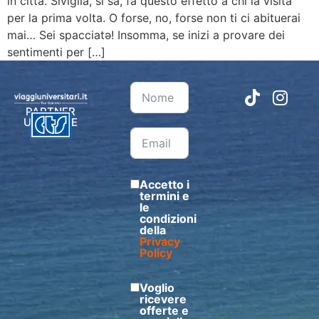
in città. Siviglia, si sa, fa questo effetto a chi la visita
per la prima volta. O forse, no, forse non ti ci abituerai
mai… Sei spacciatə! Insomma, se inizi a provare dei
sentimenti per […]
PARTNER
UFFICIALE
Accetto i
termini e
le
condizioni
della
Privacy
Policy
Voglio
ricevere
offerte e