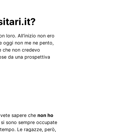
tari.it?
n loro. All’inizio non ero
he oggi non me ne pento,
re che non credevo
cose da una prospettiva
Dovete sapere che
non ho
no” si sono sempre occupate
l tempo. Le ragazze, però,