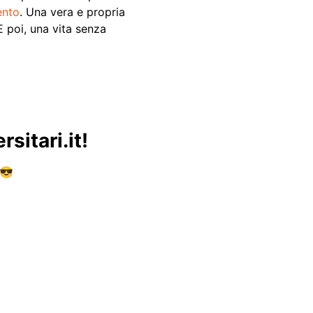
ento
. Una vera e propria
E poi, una vita senza
sitari.it!
 😎