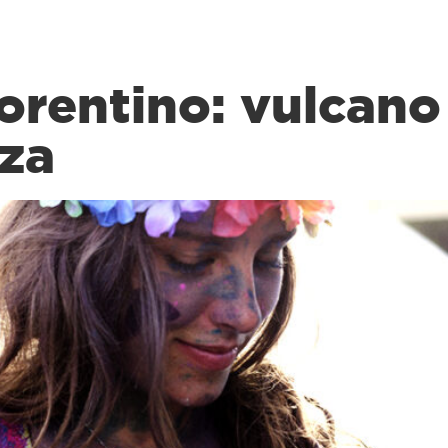
orentino: vulcano
zza