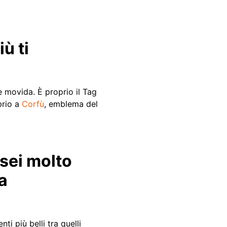
ù ti
e movida. È proprio il Tag
prio a
Corfù
, emblema del
 sei molto
a
i più belli tra quelli