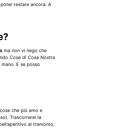
 poter restare ancora. A
e?
co
ma non vi nego che
gendo
Cose di Cosa Nostra
i mano. E se posso
 cose che più amo e
so). Trascorrerei la
ell’aperitivo al tramonto,