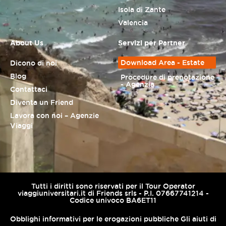
Isola di Zante
Valencia
About Us
Servizi per Partner
Download Area - Estate
Dicono di noi
Blog
Procedure di prenotazione
- Agenzia
Contattaci
Diventa un Friend
Lavora con noi – Agenzie
Viaggi
Tutti i diritti sono riservati per il Tour Operator
viaggiuniversitari.it di Friends srls - P.I. 07667741214 -
Codice univoco BA6ET11
Obblighi informativi per le erogazioni pubbliche Gli aiuti di