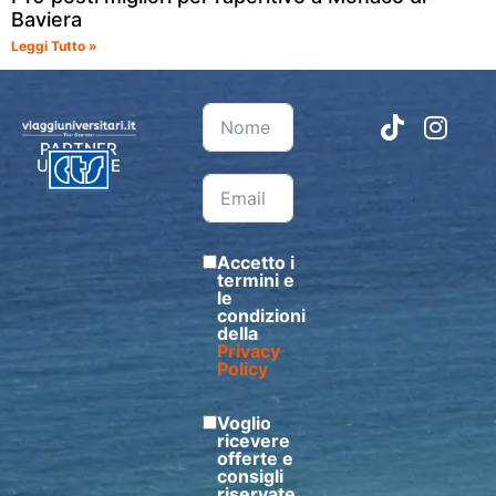
Baviera
Leggi Tutto »
PARTNER
UFFICIALE
Accetto i
termini e
le
condizioni
della
Privacy
Policy
Voglio
ricevere
offerte e
consigli
riservate