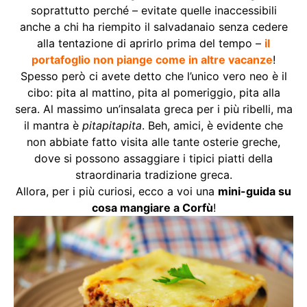
soprattutto perché – evitate quelle inaccessibili
anche a chi ha riempito il salvadanaio senza cedere
alla tentazione di aprirlo prima del tempo –
il
portafoglio non piange come in altre vacanze
!
Spesso però ci avete detto che l’unico vero neo è il
cibo: pita al mattino, pita al pomeriggio, pita alla
sera. Al massimo un’insalata greca per i più ribelli, ma
il mantra è
pitapitapita
. Beh, amici, è evidente che
non abbiate fatto visita alle tante osterie greche,
dove si possono assaggiare i tipici piatti della
straordinaria tradizione greca.
Allora, per i più curiosi, ecco a voi una
mini-guida su
cosa mangiare a Corfù
!