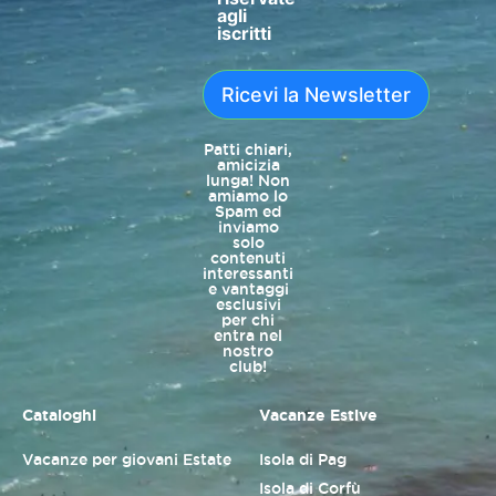
agli
iscritti
Ricevi la Newsletter
Patti chiari,
amicizia
lunga! Non
amiamo lo
Spam ed
inviamo
solo
contenuti
interessanti
e vantaggi
esclusivi
per chi
entra nel
nostro
club!
Cataloghi
Vacanze Estive
Vacanze per giovani Estate
Isola di Pag
Isola di Corfù