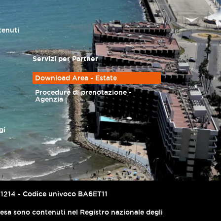
tenuti
Servizi per Partner
Download Area - Estate
Procedure di prenotazione -
Agenzia
gi
67741214 - Codice univoco BA6ET11
presa sono contenuti nel Registro nazionale degli