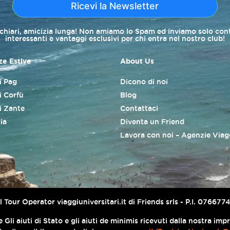
Ricevi la Newsletter
 chiari, amicizia lunga! Non amiamo lo Spam ed inviamo solo con
interessanti e vantaggi esclusivi per chi entra nel nostro club!
e Estive
About Us
di Pag
Dicono di noi
i Corfù
Blog
di Zante
Contattaci
ia
Diventa un Friend
Lavora con noi – Agenzie Viag
er il Tour Operator viaggiuniversitari.it di Friends srls - P.I. 076
 Gli aiuti di Stato e gli aiuti de minimis ricevuti dalla nostra im