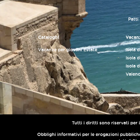
Patti
Cataloghi
Vacanz
Vacanze per giovani Estate
Isola 
Isola d
Isola 
Valenc
Tutti i diritti sono riservati p
Obblighi informativi per le erogazioni pubbliche