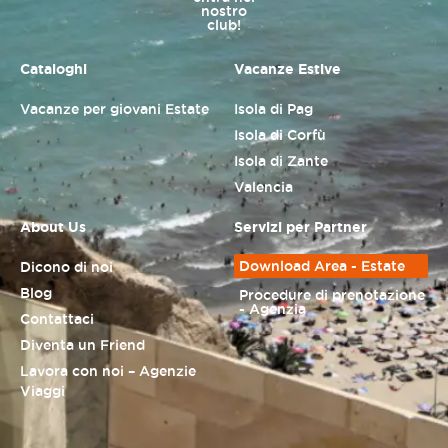
nostro
club!
Cataloghi
Vacanze Estive
Vacanze per giovani Estate
Isola di Pag
Isola di Corfù
Isola di Zante
Valencia
About Us
Servizi per Partner
Download Area - Estate
Dicono di noi
Blog
Procedure di prenotazione
- Agenzia
Contattaci
Diventa un Friend
Lavora con noi – Agenzie
Viaggi