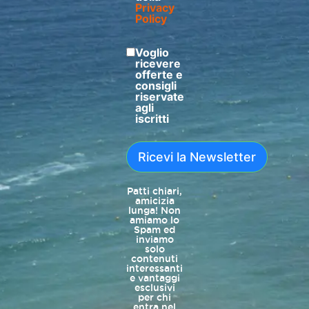
Privacy
Policy
Voglio
ricevere
offerte e
consigli
riservate
agli
iscritti
Ricevi la Newsletter
Patti chiari,
amicizia
lunga! Non
amiamo lo
Spam ed
inviamo
solo
contenuti
interessanti
e vantaggi
esclusivi
per chi
entra nel