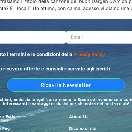
siamo il titolo della canzone del buon Dargen D’Amico pe
ta? E i locali? Un attimo, con calma, adesso vi diamo una p
to i termini e le condizioni della
Privacy Policy
o ricevere offerte e consigli riservate agli iscritti
Ricevi la Newsletter
 chiari, amicizia lunga! Non amiamo lo Spam ed inviamo solo con
interessanti e vantaggi esclusivi per chi entra nel nostro club!
e Estive
About Us
di Pag
Dicono di noi