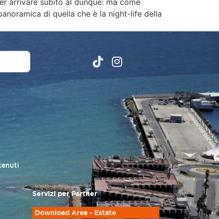
r arrivare subito al dunque: ma come
anoramica di quella che è la night-life della
tenuti
Servizi per Partner
Download Area - Estate