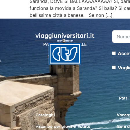
Saranda, DOVE SI BALLAAAAAAAAA? Sì, parafra
funziona la movida a Saranda? Si balla? Si can
bellissima città albanese. Se non […]
PARTNER UFFICIALE
Accet
Vogli
Patti
Cataloghi
Vacanz
Vacanze per giovani Estate
Isola 