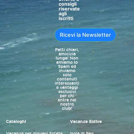
consigli
riservate
agli
iscritti
Ricevi la Newsletter
Patti chiari,
amicizia
lunga! Non
amiamo lo
Spam ed
inviamo
solo
contenuti
interessanti
e vantaggi
esclusivi
per chi
entra nel
nostro
club!
Cataloghi
Vacanze Estive
Vacanze per giovani Estate
Isola di Pag