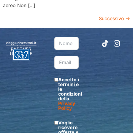
aereo Non […]
Successivo
→
PARTNER
UFFICIALE
Accetto i
termini e
le
condizioni
della
Privacy
Policy
Voglio
ricevere
offerte e