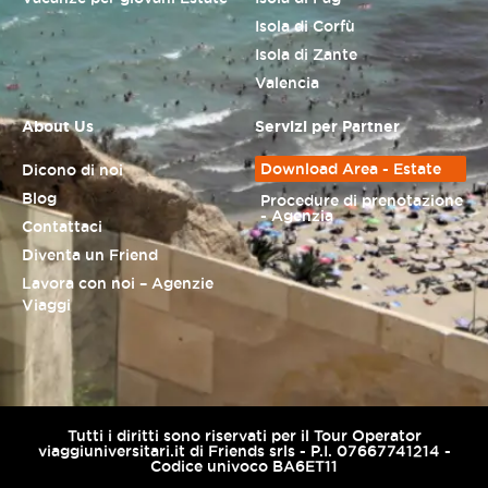
Isola di Corfù
Isola di Zante
Valencia
About Us
Servizi per Partner
Download Area - Estate
Dicono di noi
Blog
Procedure di prenotazione
- Agenzia
Contattaci
Diventa un Friend
Lavora con noi – Agenzie
Viaggi
Tutti i diritti sono riservati per il Tour Operator
viaggiuniversitari.it di Friends srls - P.I. 07667741214 -
Codice univoco BA6ET11