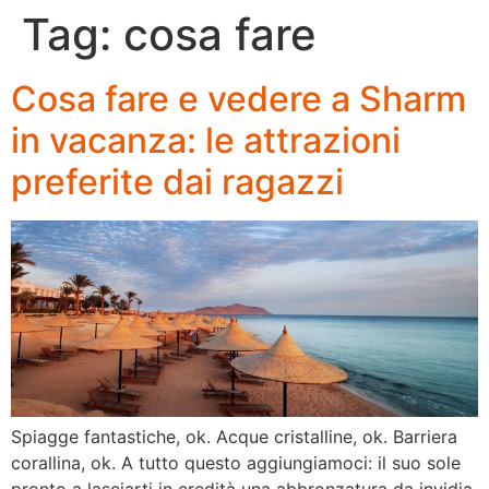
Tag:
cosa fare
Cosa fare e vedere a Sharm
in vacanza: le attrazioni
preferite dai ragazzi
Spiagge fantastiche, ok. Acque cristalline, ok. Barriera
corallina, ok. A tutto questo aggiungiamoci: il suo sole
pronto a lasciarti in eredità una abbronzatura da invidia,