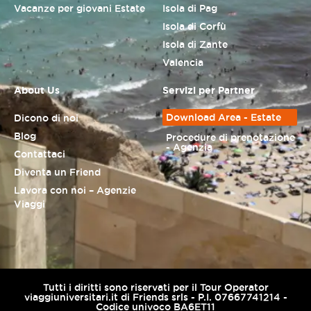
Vacanze per giovani Estate
Isola di Pag
Isola di Corfù
Isola di Zante
Valencia
About Us
Servizi per Partner
Download Area - Estate
Dicono di noi
Blog
Procedure di prenotazione
- Agenzia
Contattaci
Diventa un Friend
Lavora con noi – Agenzie
Viaggi
Tutti i diritti sono riservati per il Tour Operator
viaggiuniversitari.it di Friends srls - P.I. 07667741214 -
Codice univoco BA6ET11