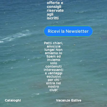
offerte e
consigli
riservate
agli
iscritti
Ricevi la Newsletter
Patti chiari,
amicizia
lunga! Non
amiamo lo
Spam ed
inviamo
solo
contenuti
interessanti
e vantaggi
esclusivi
per chi
entra nel
nostro
club!
Cataloghi
Vacanze Estive