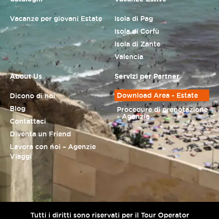
Vacanze per giovani Estate
Isola di Pag
Isola di Corfù
Isola di Zante
Valencia
About Us
Servizi per Partner
Download Area - Estate
Dicono di noi
Blog
Procedure di prenotazione
- Agenzia
Contattaci
Diventa un Friend
Lavora con noi – Agenzie
Viaggi
Tutti i diritti sono riservati per il Tour Operator