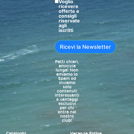
Voglio
ricevere
offerte e
consigli
riservate
agli
iscritti
Ricevi la Newsletter
Patti chiari,
amicizia
lunga! Non
amiamo lo
Spam ed
inviamo
solo
contenuti
interessanti
e vantaggi
esclusivi
per chi
entra nel
nostro
club!
Cataloghi
Vacanze Estive