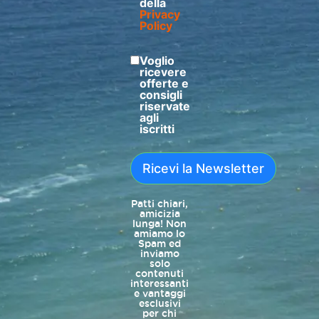
della
Privacy
Policy
Voglio
ricevere
offerte e
consigli
riservate
agli
iscritti
Ricevi la Newsletter
Patti chiari,
amicizia
lunga! Non
amiamo lo
Spam ed
inviamo
solo
contenuti
interessanti
e vantaggi
esclusivi
per chi