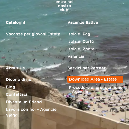
entra nel
nostro
club!
Cataloghi
Vacanze Estive
Vacanze per giovani Estate
Isola di Pag
Isola di Corfù
Isola di Zante
Valencia
About Us
Servizi per Partner
Download Area - Estate
Dicono di noi
Blog
Procedure di prenotazione
- Agenzia
Contattaci
Diventa un Friend
Lavora con noi – Agenzie
Viaggi