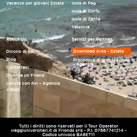
Vacanze per giovani Estate
Isola di Pag
Isola di Corfù
Isola di Zante
Valencia
About Us
Servizi per Partner
Download Area - Estate
Dicono di noi
Blog
Procedure di prenotazione
- Agenzia
Contattaci
Diventa un Friend
Lavora con noi – Agenzie
Viaggi
Tutti i diritti sono riservati per il Tour Operator
viaggiuniversitari.it di Friends srls - P.I. 07667741214 -
Codice univoco BA6ET11