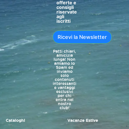
offerte e
consigli
riservate
agli
iscritti
Ricevi la Newsletter
Patti chiari,
amicizia
lunga! Non
amiamo lo
Spam ed
inviamo
solo
contenuti
interessanti
e vantaggi
esclusivi
per chi
entra nel
nostro
club!
Cataloghi
Vacanze Estive